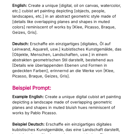
English:
Create a unique [digital, oil on canvas, watercolor,
etc.] cubist art painting depicting [objects, people,
landscapes, etc.] in an abstract geometric style made of
[details like overlapping planes and shapes in muted
colors] reminiscent of works by [Klee, Picasso, Braque,
Geizes, Gris].
Deutsch:
Erschaffe ein einzigartiges [digitales, Öl auf
Leinwand, Aquarell, usw.] kubistisches Kunstgemälde, das
[Objekte, Menschen, Landschaften, usw.] in einem
abstrakten geometrischen Stil darstellt, bestehend aus
[Details wie überlappenden Ebenen und Formen in
gedeckten Farben], erinnernd an die Werke von [Klee,
Picasso, Braque, Geizes, Gris].
Beispiel Prompt:
Example English:
Create a unique digital cubist art painting
depicting a landscape made of overlapping geometric
planes and shapes in muted bluish hues reminiscent of
works by Pablo Picasso.
Beispiel Deutsch:
Erschaffe ein einzigartiges digitales
kubistisches Kunstgemälde, das eine Landschaft darstellt,