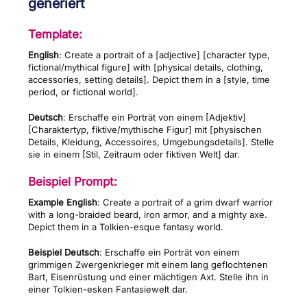
generiert
Template:
English
: Create a portrait of a [adjective] [character type,
fictional/mythical figure] with [physical details, clothing,
accessories, setting details]. Depict them in a [style, time
period, or fictional world].
Deutsch
: Erschaffe ein Porträt von einem [Adjektiv]
[Charaktertyp, fiktive/mythische Figur] mit [physischen
Details, Kleidung, Accessoires, Umgebungsdetails]. Stelle
sie in einem [Stil, Zeitraum oder fiktiven Welt] dar.
Beispiel Prompt:
Example English
: Create a portrait of a grim dwarf warrior
with a long-braided beard, iron armor, and a mighty axe.
Depict them in a Tolkien-esque fantasy world.
Beispiel Deutsch
: Erschaffe ein Porträt von einem
grimmigen Zwergenkrieger mit einem lang geflochtenen
Bart, Eisenrüstung und einer mächtigen Axt. Stelle ihn in
einer Tolkien-esken Fantasiewelt dar.