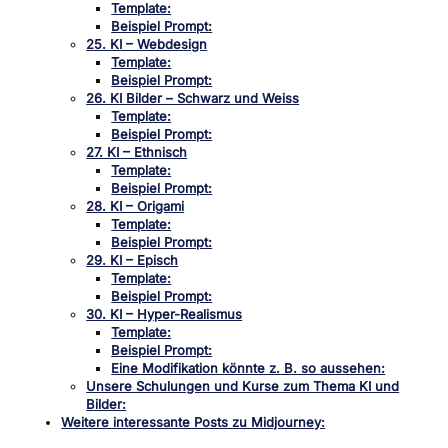
Template:
Beispiel Prompt:
25. KI – Webdesign
Template:
Beispiel Prompt:
26. KI Bilder – Schwarz und Weiss
Template:
Beispiel Prompt:
27. KI – Ethnisch
Template:
Beispiel Prompt:
28. KI – Origami
Template:
Beispiel Prompt:
29. KI – Episch
Template:
Beispiel Prompt:
30. KI – Hyper-Realismus
Template:
Beispiel Prompt:
Eine Modifikation könnte z. B. so aussehen:
Unsere Schulungen und Kurse zum Thema KI und
Bilder:
Weitere interessante Posts zu Midjourney: