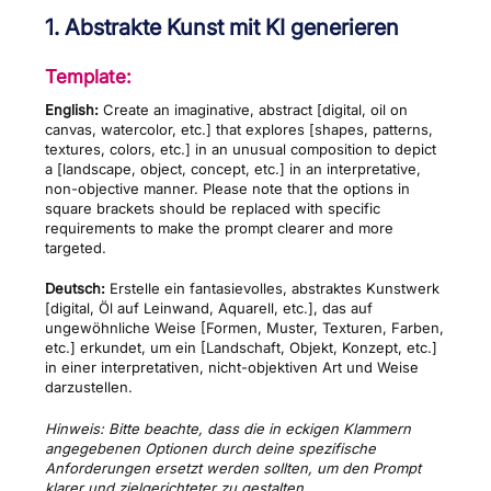
1. Abstrakte Kunst mit KI generieren
Template:
English:
Create an imaginative, abstract [digital, oil on
canvas, watercolor, etc.] that explores [shapes, patterns,
textures, colors, etc.] in an unusual composition to depict
a [landscape, object, concept, etc.] in an interpretative,
non-objective manner. Please note that the options in
square brackets should be replaced with specific
requirements to make the prompt clearer and more
targeted.
Deutsch:
Erstelle ein fantasievolles, abstraktes Kunstwerk
[digital, Öl auf Leinwand, Aquarell, etc.], das auf
ungewöhnliche Weise [Formen, Muster, Texturen, Farben,
etc.] erkundet, um ein [Landschaft, Objekt, Konzept, etc.]
in einer interpretativen, nicht-objektiven Art und Weise
darzustellen.
Hinweis: Bitte beachte, dass die in eckigen Klammern
angegebenen Optionen durch deine spezifische
Anforderungen ersetzt werden sollten, um den Prompt
klarer und zielgerichteter zu gestalten.