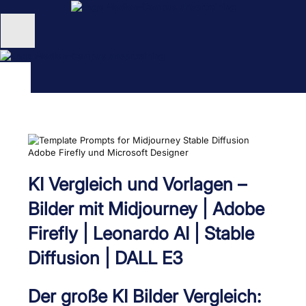
Zum
Inhalt
springen
Unternehmen
Schulungen
NEU: KI Schulungen
unsertraining Blog
KI Vergleich und Vorlagen –
Bilder mit Midjourney | Adobe
Firefly | Leonardo AI | Stable
Diffusion | DALL E3
Der große KI Bilder Vergleich: