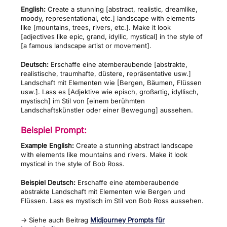
English:
Create a stunning [abstract, realistic, dreamlike,
moody, representational, etc.] landscape with elements
like [mountains, trees, rivers, etc.]. Make it look
[adjectives like epic, grand, idyllic, mystical] in the style of
[a famous landscape artist or movement].
Deutsch:
Erschaffe eine atemberaubende [abstrakte,
realistische, traumhafte, düstere, repräsentative usw.]
Landschaft mit Elementen wie [Bergen, Bäumen, Flüssen
usw.]. Lass es [Adjektive wie episch, großartig, idyllisch,
mystisch] im Stil von [einem berühmten
Landschaftskünstler oder einer Bewegung] aussehen.
Beispiel Prompt:
Example English:
Create a stunning abstract landscape
with elements like mountains and rivers. Make it look
mystical in the style of Bob Ross.
Beispiel Deutsch:
Erschaffe eine atemberaubende
abstrakte Landschaft mit Elementen wie Bergen und
Flüssen. Lass es mystisch im Stil von Bob Ross aussehen.
→ Siehe auch Beitrag
Midjourney Prompts für