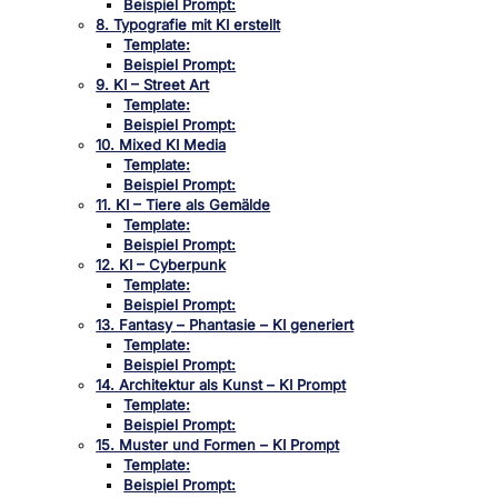
Beispiel Prompt:
8. Typografie mit KI erstellt
Template:
Beispiel Prompt:
9. KI – Street Art
Template:
Beispiel Prompt:
10. Mixed KI Media
Template:
Beispiel Prompt:
11. KI – Tiere als Gemälde
Template:
Beispiel Prompt:
12. KI – Cyberpunk
Template:
Beispiel Prompt:
13. Fantasy – Phantasie – KI generiert
Template:
Beispiel Prompt:
14. Architektur als Kunst – KI Prompt
Template:
Beispiel Prompt:
15. Muster und Formen – KI Prompt
Template:
Beispiel Prompt: