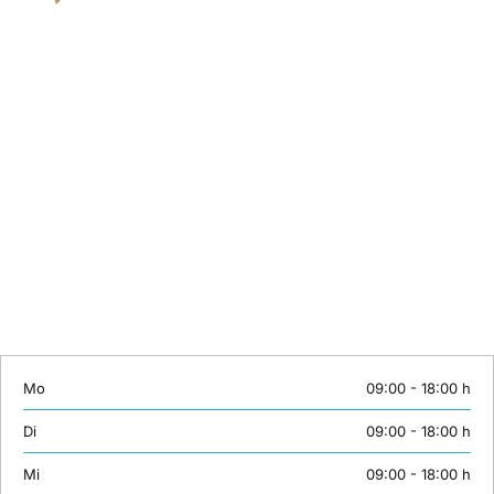
Kontakt
Sie können eine Schulung hier nicht finden? Wir stellen gerne
individuelle Inhalte maßgeschneidert zusammen. Oder wünschen Sie
ein individuelles Coaching? Lernen mit Erfolgsgarantie bei
unserTRAINING.de.
Wir sind von Montag bis Samstag erreichbar:
Telefon: +49 (0)30 558 72 445
Mobil: +49 (0)163 3843158
E-Mail:
info@unsertraining.de
Mo
09:00 - 18:00 h
Di
09:00 - 18:00 h
Mi
09:00 - 18:00 h