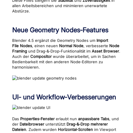
Diese Fixes steigern die
Stabilität
und
Zuverlässigkeit
in
allen Arbeitsbereichen und minimieren unerwartete
Abstürze.
Neue Geometry Nodes‑Features
Blender 4.5 ergänzt die Geometry Nodes um
Import
File Nodes
, einen neuen
Normal Node
, verbesserte
Node
Framing
und Drag‑&‑Drop‑Funktionalität im
Asset Browser
.
Auch der
Compositor
wurde überarbeitet, um in Sachen
Bedienbarkeit mit den anderen Node‑Editoren zu
harmonisieren.
UI‑ und Workflow‑Verbesserungen
Das
Properties‑Fenster
erlaubt nun
anpassbare Tabs
, und
der
Dateibrowser
unterstützt
Drag‑&‑Drop mehrerer
Dateien
. Zudem wurden
Horizontal‑Scrollen
im Viewport