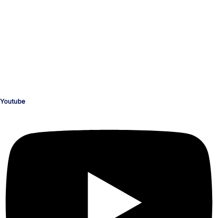
Dein Medien-Campus
unserTRAINING.de
Ihr zuverlässiger und kompetenter Partner für die Personalentwicklung
und deinen beruflichen Erfolg.
Schulungen nach Maß für die Bereiche KI, Medienproduktion, Grafik,
Illustration, Video, Animation, Barrierefreiheit, M365 und Office,
Programmierung, CAD, Konstruktion, Architektur, 3D, AR und VR.
Youtube