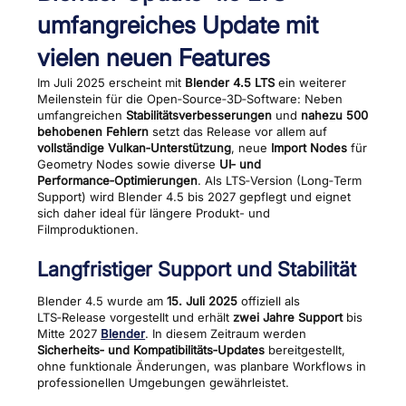
umfangreiches Update mit
vielen neuen Features
Im Juli 2025 erscheint mit
Blender 4.5 LTS
ein weiterer
Meilenstein für die Open‑Source‑3D‑Software: Neben
umfangreichen
Stabilitätsverbesserungen
und
nahezu 500
behobenen Fehlern
setzt das Release vor allem auf
vollständige Vulkan‑Unterstützung
, neue
Import Nodes
für
Geometry Nodes sowie diverse
UI‑ und
Performance‑Optimierungen
. Als LTS‑Version (Long‑Term
Support) wird Blender 4.5 bis 2027 gepflegt und eignet
sich daher ideal für längere Produkt- und
Filmproduktionen.
Langfristiger Support und Stabilität
Blender 4.5 wurde am
15. Juli 2025
offiziell als
LTS‑Release vorgestellt und erhält
zwei Jahre Support
bis
Mitte 2027
Blender
. In diesem Zeitraum werden
Sicherheits‑ und Kompatibilitäts‑Updates
bereitgestellt,
ohne funktionale Änderungen, was planbare Workflows in
professionellen Umgebungen gewährleistet.