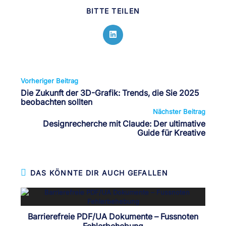
DIESEN
BITTE TEILEN
INHALT
TEILEN
Öffnet
in
einem
neuen
Fenster
Weitere
Vorheriger Beitrag
Artikel
Die Zukunft der 3D-Grafik: Trends, die Sie 2025
ansehen
beobachten sollten
Nächster Beitrag
Designrecherche mit Claude: Der ultimative
Guide für Kreative
DAS KÖNNTE DIR AUCH GEFALLEN
Barrierefreie PDF/UA Dokumente – Fussnoten
Fehlerbehebung