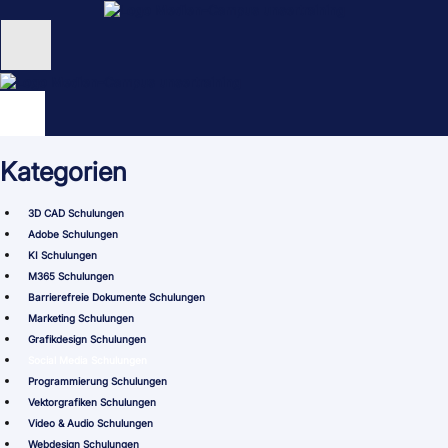
Zum
Inhalt
springen
Unternehmen
Schulungen
Kategorien
NEU: KI Schulungen
3D CAD Schulungen
unsertraining Blog
Adobe Schulungen
KI Schulungen
M365 Schulungen
Barrierefreie Dokumente Schulungen
Marketing Schulungen
Grafikdesign Schulungen
Social Media Schulungen
Programmierung Schulungen
Vektorgrafiken Schulungen
Video & Audio Schulungen
Webdesign Schulungen