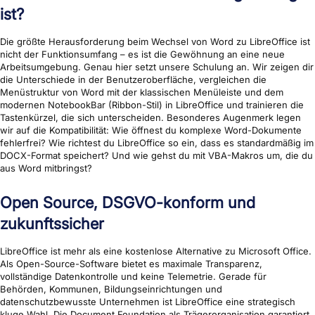
ist?
Die größte Herausforderung beim Wechsel von Word zu LibreOffice ist
nicht der Funktionsumfang – es ist die Gewöhnung an eine neue
Arbeitsumgebung. Genau hier setzt unsere Schulung an. Wir zeigen dir
die Unterschiede in der Benutzeroberfläche, vergleichen die
Menüstruktur von Word mit der klassischen Menüleiste und dem
modernen NotebookBar (Ribbon-Stil) in LibreOffice und trainieren die
Tastenkürzel, die sich unterscheiden. Besonderes Augenmerk legen
wir auf die Kompatibilität: Wie öffnest du komplexe Word-Dokumente
fehlerfrei? Wie richtest du LibreOffice so ein, dass es standardmäßig im
DOCX-Format speichert? Und wie gehst du mit VBA-Makros um, die du
aus Word mitbringst?
Open Source, DSGVO-konform und
zukunftssicher
LibreOffice ist mehr als eine kostenlose Alternative zu Microsoft Office.
Als Open-Source-Software bietet es maximale Transparenz,
vollständige Datenkontrolle und keine Telemetrie. Gerade für
Behörden, Kommunen, Bildungseinrichtungen und
datenschutzbewusste Unternehmen ist LibreOffice eine strategisch
kluge Wahl. Die Document Foundation als Trägerorganisation garantiert