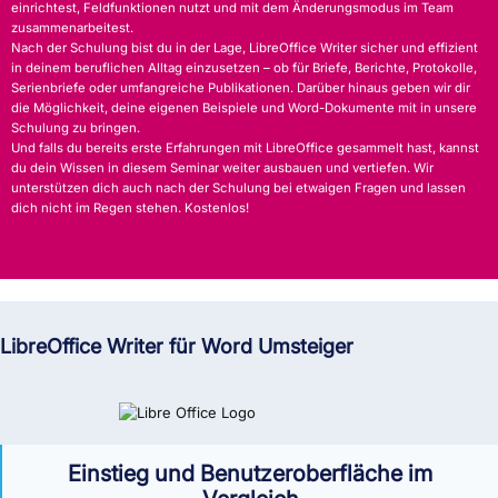
einrichtest, Feldfunktionen nutzt und mit dem Änderungsmodus im Team
zusammenarbeitest.
Nach der Schulung bist du in der Lage, LibreOffice Writer sicher und effizient
in deinem beruflichen Alltag einzusetzen – ob für Briefe, Berichte, Protokolle,
Serienbriefe oder umfangreiche Publikationen. Darüber hinaus geben wir dir
die Möglichkeit, deine eigenen Beispiele und Word-Dokumente mit in unsere
Schulung zu bringen.
Und falls du bereits erste Erfahrungen mit LibreOffice gesammelt hast, kannst
du dein Wissen in diesem Seminar weiter ausbauen und vertiefen. Wir
unterstützen dich auch nach der Schulung bei etwaigen Fragen und lassen
dich nicht im Regen stehen. Kostenlos!
LibreOffice Writer für Word Umsteiger
Einstieg und Benutzeroberfläche im