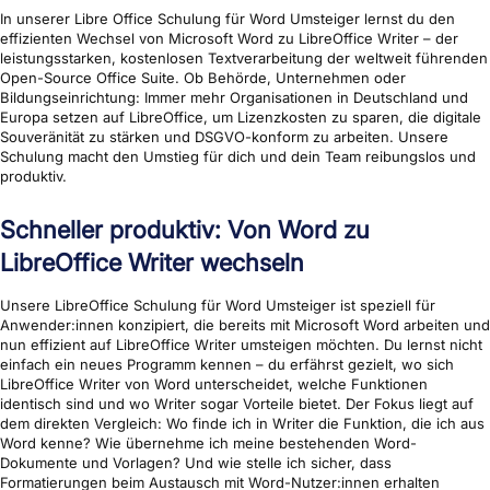
In unserer Libre Office Schulung für Word Umsteiger lernst du den
effizienten Wechsel von Microsoft Word zu LibreOffice Writer – der
leistungsstarken, kostenlosen Textverarbeitung der weltweit führenden
Open-Source Office Suite. Ob Behörde, Unternehmen oder
Bildungseinrichtung: Immer mehr Organisationen in Deutschland und
Europa setzen auf LibreOffice, um Lizenzkosten zu sparen, die digitale
Souveränität zu stärken und DSGVO-konform zu arbeiten. Unsere
Schulung macht den Umstieg für dich und dein Team reibungslos und
produktiv.
Schneller produktiv: Von Word zu
LibreOffice Writer wechseln
Unsere LibreOffice Schulung für Word Umsteiger ist speziell für
Anwender:innen konzipiert, die bereits mit Microsoft Word arbeiten und
nun effizient auf LibreOffice Writer umsteigen möchten. Du lernst nicht
einfach ein neues Programm kennen – du erfährst gezielt, wo sich
LibreOffice Writer von Word unterscheidet, welche Funktionen
identisch sind und wo Writer sogar Vorteile bietet. Der Fokus liegt auf
dem direkten Vergleich: Wo finde ich in Writer die Funktion, die ich aus
Word kenne? Wie übernehme ich meine bestehenden Word-
Dokumente und Vorlagen? Und wie stelle ich sicher, dass
Formatierungen beim Austausch mit Word-Nutzer:innen erhalten