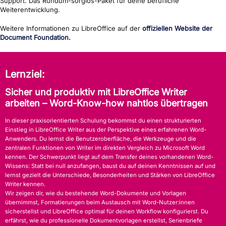
Support. Das Rundum-sorglos-Paket für deine berufliche
Weiterentwicklung.
Weitere Informationen zu LibreOffice auf der
offiziellen Website der
Document Foundation.
Lernziel:
Sicher und produktiv mit LibreOffice Writer
arbeiten – Word-Know-how nahtlos übertragen
In dieser praxisorientierten Schulung bekommst du einen strukturierten
Einstieg in LibreOffice Writer aus der Perspektive eines erfahrenen Word-
Anwenders. Du lernst die Benutzeroberfläche, die Werkzeuge und die
zentralen Funktionen von Writer im direkten Vergleich zu Microsoft Word
kennen. Der Schwerpunkt liegt auf dem Transfer deines vorhandenen Word-
Wissens: Statt bei null anzufangen, baust du auf deinen Kenntnissen auf und
lernst gezielt die Unterschiede, Besonderheiten und Stärken von LibreOffice
Writer kennen.
Wir zeigen dir, wie du bestehende Word-Dokumente und Vorlagen
übernimmst, Formatierungen beim Austausch mit Word-Nutzer:innen
sicherstellst und LibreOffice optimal für deinen Workflow konfigurierst. Du
erfährst, wie du professionelle Dokumentvorlagen erstellst, Serienbriefe