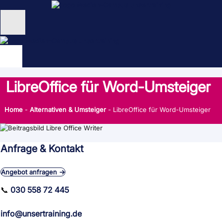
Zum
Inhalt
springen
Unternehmen
Schulungen
LibreOffice für Word-Umsteiger
NEU: KI Schulungen
Home
-
Alternativen & Umsteiger
-
LibreOffice für Word-Umsteiger
unsertraining Blog
Anfrage & Kontakt
Angebot anfragen →
📞
030 558 72 445
info@unsertraining.de