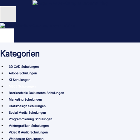
Zum
Inhalt
springen
Unternehmen
Schulungen
Kategorien
NEU: KI Schulungen
3D CAD Schulungen
unsertraining Blog
Adobe Schulungen
KI Schulungen
M365 Schulungen
Barrierefreie Dokumente Schulungen
Marketing Schulungen
Grafikdesign Schulungen
Social Media Schulungen
Programmierung Schulungen
Vektorgrafiken Schulungen
Video & Audio Schulungen
Webdesign Schulungen