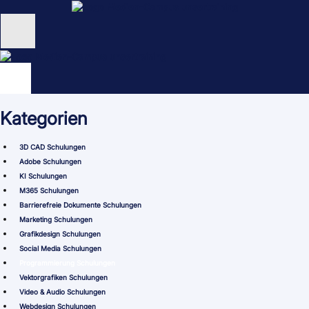
Zum
Inhalt
springen
Unternehmen
Schulungen
Kategorien
NEU: KI Schulungen
3D CAD Schulungen
unsertraining Blog
Adobe Schulungen
KI Schulungen
M365 Schulungen
Barrierefreie Dokumente Schulungen
Marketing Schulungen
Grafikdesign Schulungen
Social Media Schulungen
Programmierung Schulungen
Vektorgrafiken Schulungen
Video & Audio Schulungen
Webdesign Schulungen