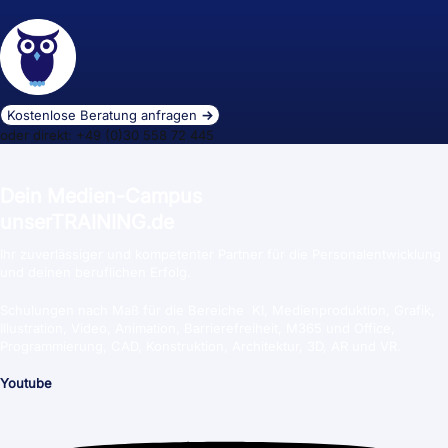
Kostenlose Beratung anfragen
→
oder direkt: +49 (0)30 558 72 445
Dein Medien-Campus
unserTRAINING.de
Ihr zuverlässiger und kompetenter Partner für die Personalentwicklung
und deinen beruflichen Erfolg.
Schulungen nach Maß für die Bereiche KI, Medienproduktion, Grafik,
Illustration, Video, Animation, Barrierefreiheit, M365 und Office,
Programmierung, CAD, Konstruktion, Architektur, 3D, AR und VR.
Youtube