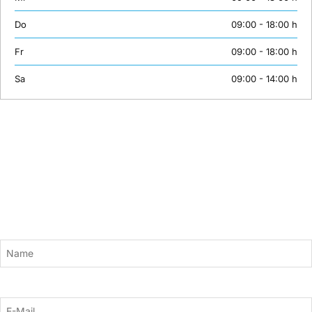
Do
09:00 - 18:00 h
Fr
09:00 - 18:00 h
Sa
09:00 - 14:00 h
Newsletter
Bleiben Sie mit unserem Newsletter auf dem Laufenden. Wir versorgen
Sie mit aktuellen News und neuen Kursinhalten zu den Themen KI,
Adobe, Grafik und Design, 3D, Gaming, Webentwicklung und mehr.
Einfach hier anmelden:
Name
E-Mail