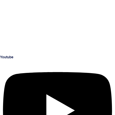
Dein Medien-Campus
unserTRAINING.de
Ihr zuverlässiger und kompetenter Partner für die Personalentwicklung
und deinen beruflichen Erfolg.
Schulungen nach Maß für die Bereiche KI, Medienproduktion, Grafik,
Illustration, Video, Animation, Barrierefreiheit, M365 und Office,
Programmierung, CAD, Konstruktion, Architektur, 3D, AR und VR.
Youtube