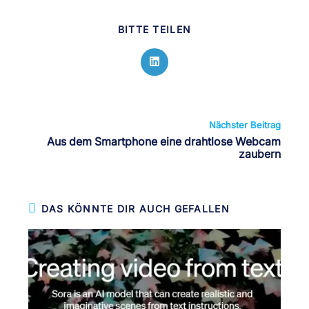
DIESEN
BITTE TEILEN
INHALT
TEILEN
Öffnet
in
einem
neuen
Fenster
Weitere
Nächster Beitrag
Artikel
Aus dem Smartphone eine drahtlose Webcam
ansehen
zaubern
DAS KÖNNTE DIR AUCH GEFALLEN