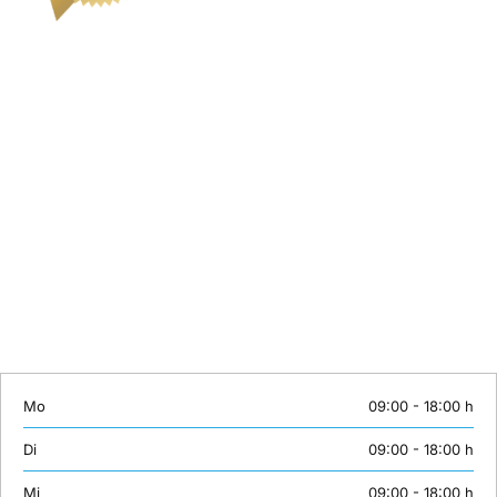
Kontakt
Sie können eine Schulung hier nicht finden? Wir stellen gerne
individuelle Inhalte maßgeschneidert zusammen. Oder wünschen Sie
ein individuelles Coaching? Lernen mit Erfolgsgarantie bei
unserTRAINING.de.
Wir sind von Montag bis Samstag erreichbar:
Telefon: +49 (0)30 558 72 445
Mobil: +49 (0)163 3843158
E-Mail:
info@unsertraining.de
Mo
09:00 - 18:00 h
Di
09:00 - 18:00 h
Mi
09:00 - 18:00 h