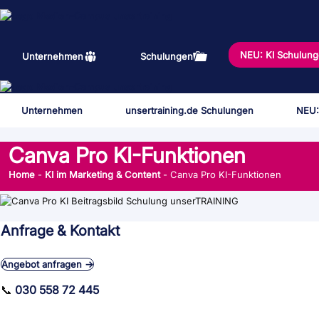
Zum
Inhalt
springen
NEU: KI Schulun
Unternehmen
Schulungen
Unternehmen
unsertraining.de Schulungen
NEU:
Canva Pro KI-Funktionen
Home
-
KI im Marketing & Content
-
Canva Pro KI-Funktionen
Anfrage & Kontakt
Angebot anfragen →
📞
030 558 72 445