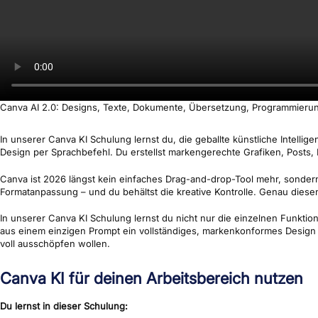
Canva AI 2.0: Designs, Texte, Dokumente, Übersetzung, Programmierun
In unserer Canva KI Schulung lernst du, die geballte künstliche Intelli
Design per Sprachbefehl. Du erstellst markengerechte Grafiken, Posts, 
Canva ist 2026 längst kein einfaches Drag-and-drop-Tool mehr, sondern e
Formatanpassung – und du behältst die kreative Kontrolle. Genau diese
In unserer Canva KI Schulung lernst du nicht nur die einzelnen Funkti
aus einem einzigen Prompt ein vollständiges, markenkonformes Design en
voll ausschöpfen wollen.
Canva KI für deinen Arbeitsbereich nutzen
Du lernst in dieser Schulung: