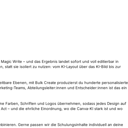
 Magic Write – und das Ergebnis landet sofort und voll editierbar in
tatt sie isoliert zu nutzen: vom KI-Layout über das KI-Bild bis zur
eitbare Ebenen, mit Bulk Create produzierst du hunderte personalisierte
keting-Teams, Abteilungsleiter:innen und Entscheider:innen ist das ein
deine Farben, Schriften und Logos übernehmen, sodass jedes Design auf
ct – und die ehrliche Einordnung, wo die Canva-KI stark ist und wo
binieren. Gerne passen wir die Schulungsinhalte individuell an deine