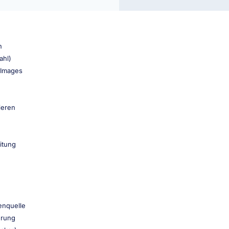
n
ahl)
-Images
ieren
itung
enquelle
erung