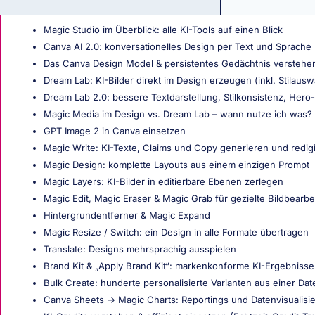
Magic Studio im Überblick: alle KI-Tools auf einen Blick
Canva AI 2.0: konversationelles Design per Text und Sprache
Das Canva Design Model & persistentes Gedächtnis verstehe
Dream Lab: KI-Bilder direkt im Design erzeugen (inkl. Stilausw
Dream Lab 2.0: bessere Textdarstellung, Stilkonsistenz, Hero
Magic Media im Design vs. Dream Lab – wann nutze ich was?
GPT Image 2 in Canva einsetzen
Magic Write: KI-Texte, Claims und Copy generieren und redig
Magic Design: komplette Layouts aus einem einzigen Prompt
Magic Layers: KI-Bilder in editierbare Ebenen zerlegen
Magic Edit, Magic Eraser & Magic Grab für gezielte Bildbearbe
Hintergrundentferner & Magic Expand
Magic Resize / Switch: ein Design in alle Formate übertragen
Translate: Designs mehrsprachig ausspielen
Brand Kit & „Apply Brand Kit“: markenkonforme KI-Ergebnisse
Bulk Create: hunderte personalisierte Varianten aus einer Dat
Canva Sheets → Magic Charts: Reportings und Datenvisualisi