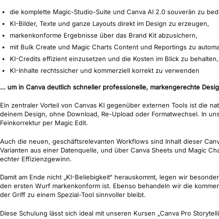
die komplette Magic-Studio-Suite und Canva AI 2.0 souverän zu bed
KI-Bilder, Texte und ganze Layouts direkt im Design zu erzeugen,
markenkonforme Ergebnisse über das Brand Kit abzusichern,
mit Bulk Create und Magic Charts Content und Reportings zu automa
KI-Credits effizient einzusetzen und die Kosten im Blick zu behalten,
KI-Inhalte rechtssicher und kommerziell korrekt zu verwenden
… um in Canva deutlich schneller professionelle, markengerechte Design
Ein zentraler Vorteil von Canvas KI gegenüber externen Tools ist die nat
deinem Design, ohne Download, Re-Upload oder Formatwechsel. In unserer
Feinkorrektur per Magic Edit.
Auch die neuen, geschäftsrelevanten Workflows sind Inhalt dieser Canva
Varianten aus einer Datenquelle, und über Canva Sheets und Magic Char
echter Effizienzgewinn.
Damit am Ende nicht „KI-Beliebigkeit“ herauskommt, legen wir besonde
den ersten Wurf markenkonform ist. Ebenso behandeln wir die kommerzi
der Griff zu einem Spezial-Tool sinnvoller bleibt.
Diese Schulung lässt sich ideal mit unseren Kursen „Canva Pro Storyte