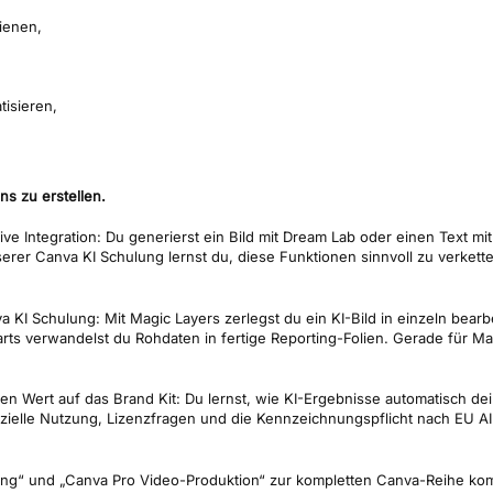
ienen,
tisieren,
s zu erstellen.
ive Integration: Du generierst ein Bild mit Dream Lab oder einen Text mit
 Canva KI Schulung lernst du, diese Funktionen sinnvoll zu verketten, s
 KI Schulung: Mit Magic Layers zerlegst du ein KI-Bild in einzeln bearb
ts verwandelst du Rohdaten in fertige Reporting-Folien. Gerade für Mar
ren Wert auf das Brand Kit: Du lernst, wie KI-Ergebnisse automatisch 
elle Nutzung, Lizenzfragen und die Kennzeichnungspflicht nach EU AI A
lling“ und „Canva Pro Video-Produktion“ zur kompletten Canva-Reihe kom