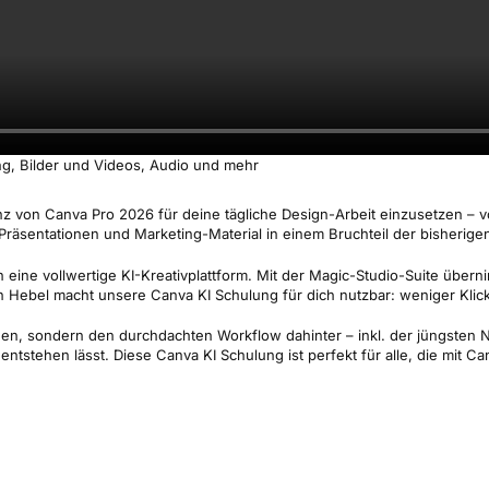
g, Bilder und Videos, Audio und mehr
genz von Canva Pro 2026 für deine tägliche Design-Arbeit einzusetzen – 
Präsentationen und Marketing-Material in einem Bruchteil der bisherigen
ine vollwertige KI-Kreativplattform. Mit der Magic-Studio-Suite übernimm
n Hebel macht unsere Canva KI Schulung für dich nutzbar: weniger Klic
onen, sondern den durchdachten Workflow dahinter – inkl. der jüngsten
tstehen lässt. Diese Canva KI Schulung ist perfekt für alle, die mit C