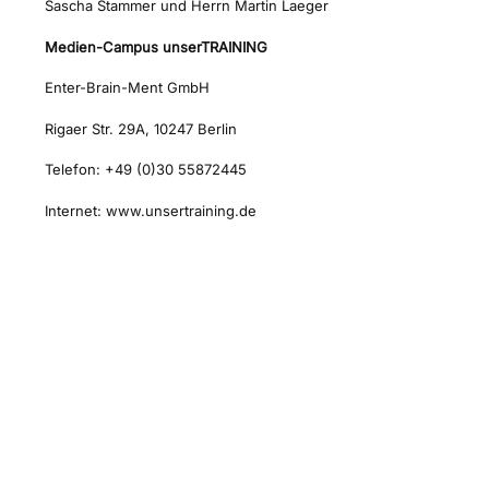
Sascha Stammer und Herrn Martin Laeger
Medien-Campus unserTRAINING
Enter-Brain-Ment GmbH
Rigaer Str. 29A, 10247 Berlin
Telefon: +49 (0)30 55872445
Internet: www.unsertraining.de
Dein Medien-Campus
unserTRAINING.de
Ihr zuverlässiger und kompetenter Partner für die Personalentwicklung
und deinen beruflichen Erfolg.
Schulungen nach Maß für die Bereiche KI, Medienproduktion, Grafik,