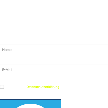
Newsletter
Bleiben Sie mit unserem Newsletter auf dem Laufenden. Wir versorgen
Sie mit aktuellen News und neuen Kursinhalten zu den Themen KI,
Adobe, Grafik und Design, 3D, Gaming, Webentwicklung und mehr.
Einfach hier anmelden:
Name
E-Mail
Datenschutz
Ich habe die
Datenschutzerklärung
gelesen und bin damit
einverstanden