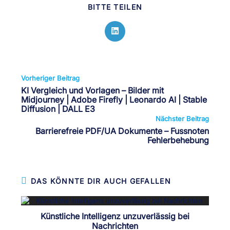
DIESEN
BITTE TEILEN
INHALT
TEILEN
Öffnet
in
einem
neuen
Fenster
Weitere
Vorheriger Beitrag
Artikel
KI Vergleich und Vorlagen – Bilder mit
ansehen
Midjourney | Adobe Firefly | Leonardo AI | Stable
Diffusion | DALL E3
Nächster Beitrag
Barrierefreie PDF/UA Dokumente – Fussnoten
Fehlerbehebung
DAS KÖNNTE DIR AUCH GEFALLEN
Künstliche Intelligenz unzuverlässig bei
Nachrichten