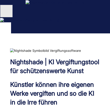
Zum
Inhalt
springen
Unternehmen
Schulungen
NEU: KI Schulungen
unsertraining Blog
Nightshade | KI Vergiftungstool
für schützenswerte Kunst
Künstler können ihre eigenen
Werke vergiften und so die KI
in die Irre führen