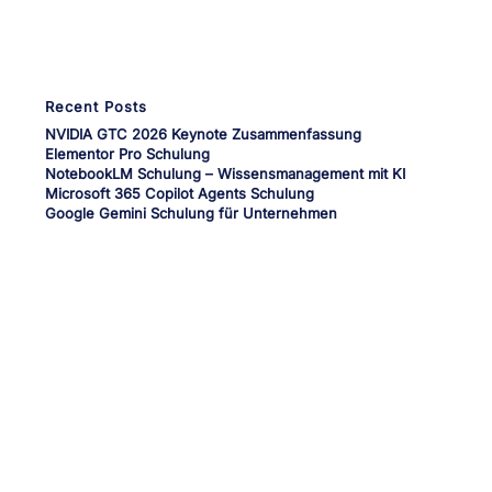
Recent Posts
NVIDIA GTC 2026 Keynote Zusammenfassung
Elementor Pro Schulung
NotebookLM Schulung – Wissensmanagement mit KI
Microsoft 365 Copilot Agents Schulung
Google Gemini Schulung für Unternehmen
Dein Medien-Campus
unserTRAINING.de
Ihr zuverlässiger und kompetenter Partner für die Personalentwicklung
und deinen beruflichen Erfolg.
Schulungen nach Maß für die Bereiche KI, Medienproduktion, Grafik,
Illustration, Video, Animation, Barrierefreiheit, M365 und Office,
Programmierung, CAD, Konstruktion, Architektur, 3D, AR und VR.