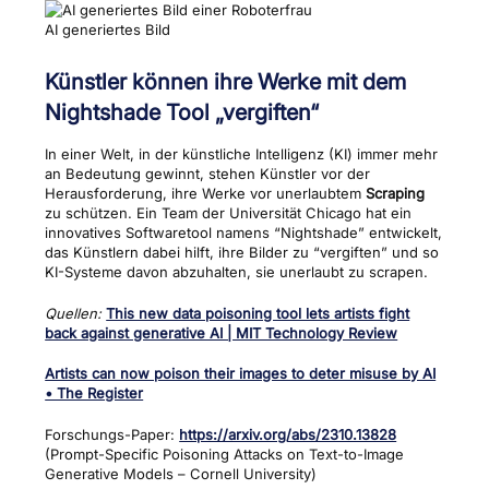
AI generiertes Bild
Künstler können ihre Werke mit dem
Nightshade Tool „vergiften“
In einer Welt, in der künstliche Intelligenz (KI) immer mehr
an Bedeutung gewinnt, stehen Künstler vor der
Herausforderung, ihre Werke vor unerlaubtem
Scraping
zu schützen. Ein Team der Universität Chicago hat ein
innovatives Softwaretool namens “Nightshade” entwickelt,
das Künstlern dabei hilft, ihre Bilder zu “vergiften” und so
KI-Systeme davon abzuhalten, sie unerlaubt zu scrapen.
Quellen:
This new data poisoning tool lets artists fight
back against generative AI | MIT Technology Review
Artists can now poison their images to deter misuse by AI
• The Register
Forschungs-Paper:
https://arxiv.org/abs/2310.13828
(Prompt-Specific Poisoning Attacks on Text-to-Image
Generative Models – Cornell University)