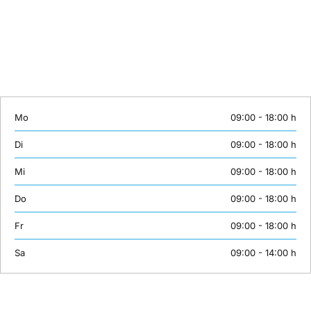
Telefon: +49 (0)30 558 72 445
Mobil: +49 (0)163 3843158
E-Mail:
info@unsertraining.de
Mo
09:00 - 18:00 h
Di
09:00 - 18:00 h
Mi
09:00 - 18:00 h
Do
09:00 - 18:00 h
Fr
09:00 - 18:00 h
Sa
09:00 - 14:00 h