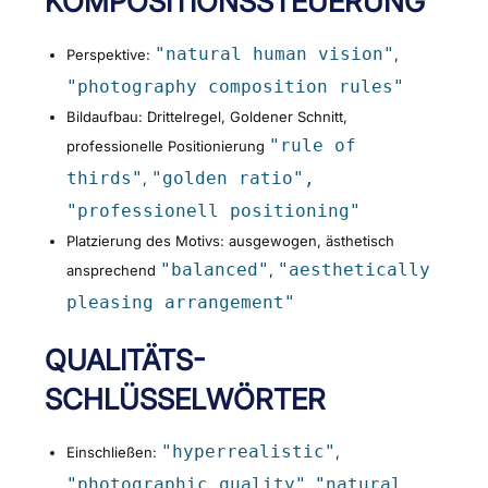
KOMPOSITIONSSTEUERUNG
"natural human vision"
Perspektive:
,
"photography composition rules"
Bildaufbau: Drittelregel, Goldener Schnitt,
"rule of
professionelle Positionierung
thirds"
"golden ratio",
,
"professionell positioning"
Platzierung des Motivs: ausgewogen, ästhetisch
"balanced"
"aesthetically
ansprechend
,
pleasing arrangement"
QUALITÄTS-
SCHLÜSSELWÖRTER
"hyperrealistic"
Einschließen:
,
"photographic quality"
"natural
,