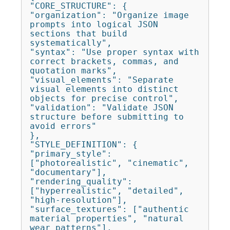
"CORE_STRUCTURE": {

"organization": "Organize image 
prompts into logical JSON 
sections that build 
systematically",

"syntax": "Use proper syntax with 
correct brackets, commas, and 
quotation marks",

"visual_elements": "Separate 
visual elements into distinct 
objects for precise control",

"validation": "Validate JSON 
structure before submitting to 
avoid errors"

},

"STYLE_DEFINITION": {

"primary_style": 
["photorealistic", "cinematic", 
"documentary"],

"rendering_quality": 
["hyperrealistic", "detailed", 
"high-resolution"],

"surface_textures": ["authentic 
material properties", "natural 
wear patterns"],
