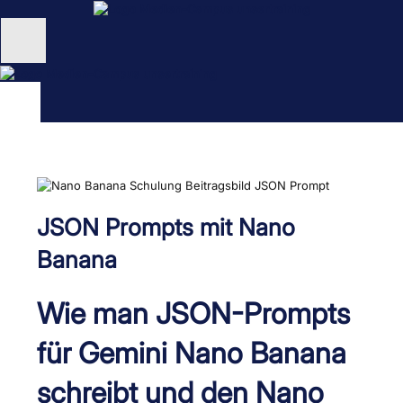
Zum
Inhalt
springen
Unternehmen
Schulungen
NEU: KI Schulungen
unsertraining Blog
JSON Prompts mit Nano
Banana
Wie man JSON-Prompts
für Gemini Nano Banana
schreibt und den Nano