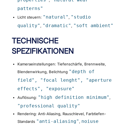
,
patterns"
"natural"
"studio
Licht steuern:
,
quality"
"dramatic"
"soft ambient"
,
,
TECHNISCHE
SPEZIFIKATIONEN
Kameraeinstellungen: Tiefenschärfe, Brennweite,
"depth of
Blendenwirkung, Belichtung
field", "focal lenght", "aperture
effects", "exposure"
"high definition minimum"
Auflösung:
,
"professional quality"
Rendering: Anti-Aliasing, Rauschlevel, Farbtiefen-
"anti-aliasing"
noiuse
Standards
,