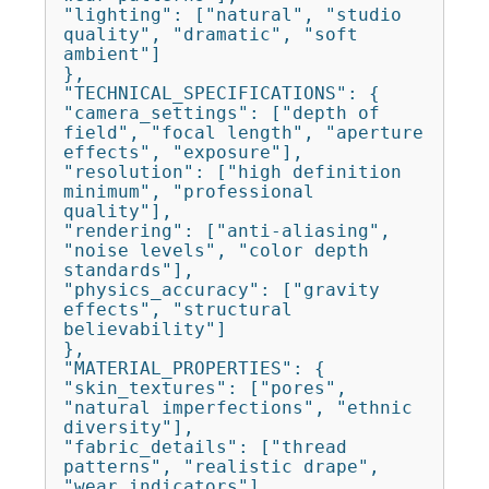
"lighting": ["natural", "studio 
quality", "dramatic", "soft 
ambient"]

},

"TECHNICAL_SPECIFICATIONS": {

"camera_settings": ["depth of 
field", "focal length", "aperture 
effects", "exposure"],

"resolution": ["high definition 
minimum", "professional 
quality"],

"rendering": ["anti-aliasing", 
"noise levels", "color depth 
standards"],

"physics_accuracy": ["gravity 
effects", "structural 
believability"]

},

"MATERIAL_PROPERTIES": {

"skin_textures": ["pores", 
"natural imperfections", "ethnic 
diversity"],

"fabric_details": ["thread 
patterns", "realistic drape", 
"wear indicators"],
