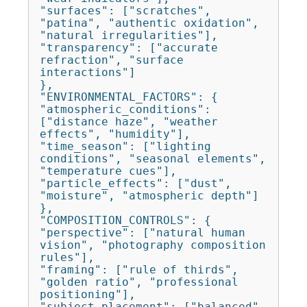
"surfaces": ["scratches", 
"patina", "authentic oxidation", 
"natural irregularities"],

"transparency": ["accurate 
refraction", "surface 
interactions"]

},

"ENVIRONMENTAL_FACTORS": {

"atmospheric_conditions": 
["distance haze", "weather 
effects", "humidity"],

"time_season": ["lighting 
conditions", "seasonal elements", 
"temperature cues"],

"particle_effects": ["dust", 
"moisture", "atmospheric depth"]

},

"COMPOSITION_CONTROLS": {

"perspective": ["natural human 
vision", "photography composition 
rules"],

"framing": ["rule of thirds", 
"golden ratio", "professional 
positioning"],

"subject_placement": ["balanced", 