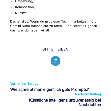
Umgebung,
Komposition,
Qualität.
Das ist alles. Wenn du mit dieser Technik arbeitest, hört
Gemini Nano Banana auf zu raten – und liefert dir genau
das, was du haben willst!
DIESEN
BITTE TEILEN
INHALT
TEILEN
Öffnet
in
einem
neuen
Fenster
Weitere
Vorheriger Beitrag
Artikel
Wie schreibt man eigentlich gute Prompts?
ansehen
Nächster Beitrag
Künstliche Intelligenz unzuverlässig bei
Nachrichten