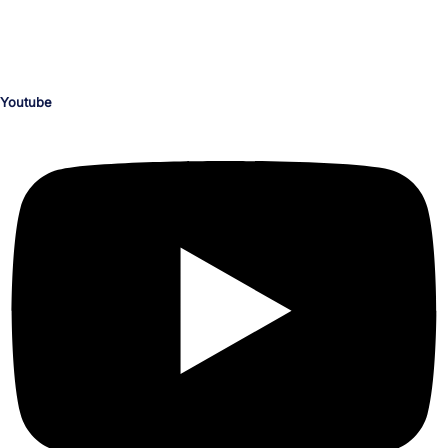
Schulungen nach Maß für die Bereiche KI, Medienproduktion, Grafik,
Illustration, Video, Animation, Barrierefreiheit, M365 und Office,
Programmierung, CAD, Konstruktion, Architektur, 3D, AR und VR.
Youtube