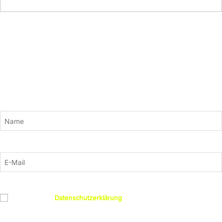
Newsletter
Bleiben Sie mit unserem Newsletter auf dem Laufenden. Wir versorgen
Sie mit aktuellen News und neuen Kursinhalten zu den Themen KI,
Adobe, Grafik und Design, 3D, Gaming, Webentwicklung und mehr.
Einfach hier anmelden:
Name
E-Mail
Datenschutz
Ich habe die
Datenschutzerklärung
gelesen und bin damit
einverstanden