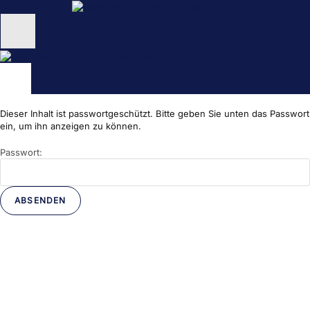
Zum
Inhalt
springen
Unternehmen
Schulungen
Dieser Inhalt ist passwortgeschützt. Bitte geben Sie unten das Passwort
NEU: KI Schulungen
ein, um ihn anzeigen zu können.
Passwort:
unsertraining Blog
Dein Medien-Campus
unserTRAINING.de
Ihr zuverlässiger und kompetenter Partner für die Personalentwicklung
und deinen beruflichen Erfolg.