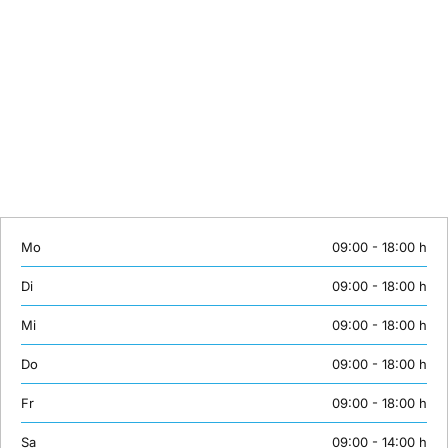
individuelle Inhalte maßgeschneidert zusammen. Oder wünschen Sie
ein individuelles Coaching? Lernen mit Erfolgsgarantie bei
unserTRAINING.de.
Wir sind von Montag bis Samstag erreichbar:
Telefon: +49 (0)30 558 72 445
Mobil: +49 (0)163 3843158
E-Mail:
info@unsertraining.de
Mo
09:00 - 18:00 h
Di
09:00 - 18:00 h
Mi
09:00 - 18:00 h
Do
09:00 - 18:00 h
Fr
09:00 - 18:00 h
Sa
09:00 - 14:00 h