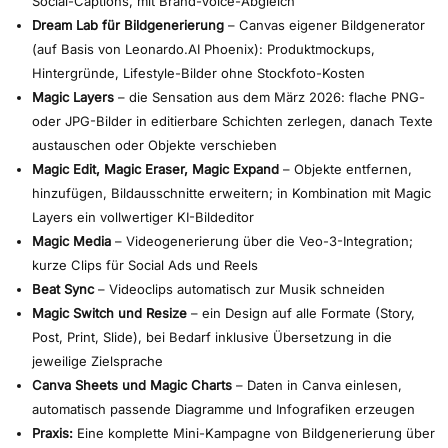
Social-Captions, mit Brand-Voice-Abgleich
Dream Lab für Bildgenerierung
– Canvas eigener Bildgenerator
(auf Basis von Leonardo.AI Phoenix): Produktmockups,
Hintergründe, Lifestyle-Bilder ohne Stockfoto-Kosten
Magic Layers
– die Sensation aus dem März 2026: flache PNG-
oder JPG-Bilder in editierbare Schichten zerlegen, danach Texte
austauschen oder Objekte verschieben
Magic Edit, Magic Eraser, Magic Expand
– Objekte entfernen,
hinzufügen, Bildausschnitte erweitern; in Kombination mit Magic
Layers ein vollwertiger KI-Bildeditor
Magic Media
– Videogenerierung über die Veo-3-Integration;
kurze Clips für Social Ads und Reels
Beat Sync
– Videoclips automatisch zur Musik schneiden
Magic Switch und Resize
– ein Design auf alle Formate (Story,
Post, Print, Slide), bei Bedarf inklusive Übersetzung in die
jeweilige Zielsprache
Canva Sheets und Magic Charts
– Daten in Canva einlesen,
automatisch passende Diagramme und Infografiken erzeugen
Praxis:
Eine komplette Mini-Kampagne von Bildgenerierung über