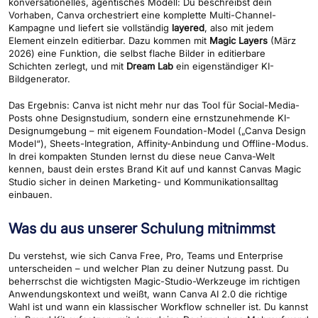
konversationelles, agentisches Modell: Du beschreibst dein
Vorhaben, Canva orchestriert eine komplette Multi-Channel-
Kampagne und liefert sie vollständig
layered
, also mit jedem
Element einzeln editierbar. Dazu kommen mit
Magic Layers
(März
2026) eine Funktion, die selbst flache Bilder in editierbare
Schichten zerlegt, und mit
Dream Lab
ein eigenständiger KI-
Bildgenerator.
Das Ergebnis: Canva ist nicht mehr nur das Tool für Social-Media-
Posts ohne Designstudium, sondern eine ernstzunehmende KI-
Designumgebung – mit eigenem Foundation-Model („Canva Design
Model“), Sheets-Integration, Affinity-Anbindung und Offline-Modus.
In drei kompakten Stunden lernst du diese neue Canva-Welt
kennen, baust dein erstes Brand Kit auf und kannst Canvas Magic
Studio sicher in deinen Marketing- und Kommunikationsalltag
einbauen.
Was du aus unserer Schulung mitnimmst
Du verstehst, wie sich Canva Free, Pro, Teams und Enterprise
unterscheiden – und welcher Plan zu deiner Nutzung passt. Du
beherrschst die wichtigsten Magic-Studio-Werkzeuge im richtigen
Anwendungskontext und weißt, wann Canva AI 2.0 die richtige
Wahl ist und wann ein klassischer Workflow schneller ist. Du kannst