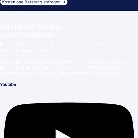
Kostenlose Beratung anfragen
→
oder direkt: +49 (0)30 558 72 445
Dein Medien-Campus
unserTRAINING.de
Ihr zuverlässiger und kompetenter Partner für die Personalentwicklung
und deinen beruflichen Erfolg.
Schulungen nach Maß für die Bereiche KI, Medienproduktion, Grafik,
Illustration, Video, Animation, Barrierefreiheit, M365 und Office,
Programmierung, CAD, Konstruktion, Architektur, 3D, AR und VR.
Youtube