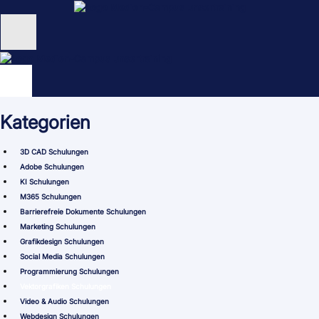
Zum
Inhalt
springen
Unternehmen
Schulungen
Kategorien
NEU: KI Schulungen
3D CAD Schulungen
unsertraining Blog
Adobe Schulungen
KI Schulungen
M365 Schulungen
Barrierefreie Dokumente Schulungen
Marketing Schulungen
Grafikdesign Schulungen
Social Media Schulungen
Programmierung Schulungen
Vektorgrafiken Schulungen
Video & Audio Schulungen
Webdesign Schulungen