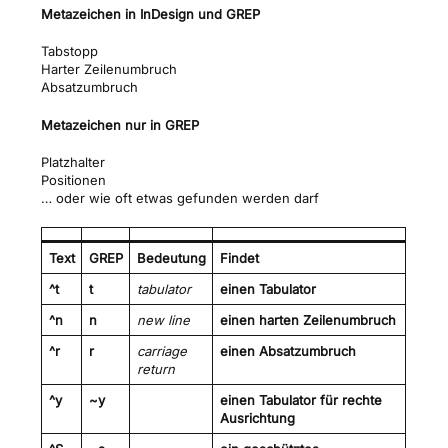
Metazeichen in InDesign und GREP
Tabstopp
Harter Zeilenumbruch
Absatzumbruch
Metazeichen nur in GREP
Platzhalter
Positionen
… oder wie oft etwas gefunden werden darf
Text
GREP
Bedeutung
Findet
^t
t
tabulator
einen Tabulator
^n
n
new line
einen harten Zeilenumbruch
^r
r
carriage
einen Absatzumbruch
return
^y
~y
einen Tabulator für rechte
Ausrichtung