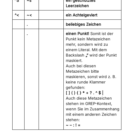
^S
~s
ein geschütztes
Leerzeichen
^<
~<
ein Achtelgeviert
.
beliebiges Zeichen
.
einen Punkt!
Somit ist der
Punkt kein Metazeichen
mehr, sondern wird zu
einem Literal. Mit dem
Backslash
„“
wird der Punkt
maskiert.
Auch bei diesen
Metazeichen bitte
maskieren, sonst wird z. B.
keine runde Klammer
gefunden:
[ ] ( ) { } * + ? . ^ $ |
Auch diese Metazeichen
stehen im GREP-Kontext,
wenn Sie im Zusammenhang
mit einem anderen Zeichen
stehen:
~ – : ! =