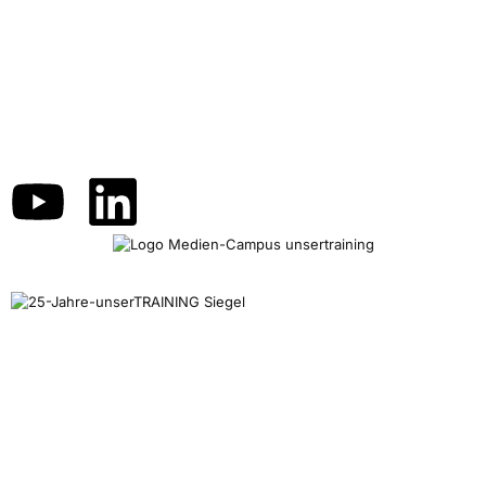
unserTRAINING.de
Ihr zuverlässiger und kompetenter Partner für die
Personalentwicklung und deinen beruflichen Erfolg.
Schulungen nach Maß für die Bereiche KI, Medienproduktion,
Grafik, Illustration, Video, Animation, Barrierefreiheit, M365 und
Office, Programmierung, CAD, Konstruktion, Architektur, 3D, AR und
VR.
Kontakt
Sie können eine Schulung hier nicht finden? Wir stellen gerne
individuelle Inhalte maßgeschneidert zusammen. Oder wünschen
Sie ein individuelles Coaching? Lernen mit Erfolgsgarantie bei
unserTRAINING.de.
Wir sind von Montag bis Samstag erreichbar: