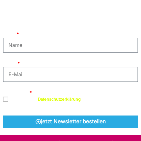
Bleiben Sie mit unserem Newsletter auf dem Laufenden. Wir
versorgen Sie mit aktuellen News und neuen Kursinhalten zu den
Themen KI, Adobe, Grafik und Design, 3D, Gaming, Webentwicklung
und mehr. Einfach hier anmelden:
Name
E-Mail
Datenschutz
Ich habe die
Datenschutzerklärung
gelesen und bin damit
einverstanden
jetzt Newsletter bestellen