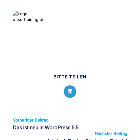
DIESEN
BITTE TEILEN
INHALT
TEILEN
Öffnet
in
einem
neuen
Fenster
Weitere
Vorheriger Beitrag
Artikel
Das ist neu in WordPress 5.5
ansehen
Nächster Beitrag