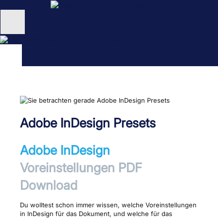
Zum
Inhalt
springen
Unternehmen
Schulungen
NEU: KI Schulungen
unsertraining Blog
Adobe InDesign Presets
Adobe InDesign
Voreinstellungen PDF
Download
Du wolltest schon immer wissen, welche Voreinstellungen
in InDesign für das Dokument, und welche für das