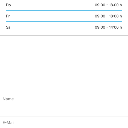
Do
09:00 - 18:00 h
Fr
09:00 - 18:00 h
Sa
09:00 - 14:00 h
Newsletter
Bleiben Sie mit unserem Newsletter auf dem Laufenden. Wir versorgen
Sie mit aktuellen News und neuen Kursinhalten zu den Themen KI,
Adobe, Grafik und Design, 3D, Gaming, Webentwicklung und mehr.
Einfach hier anmelden:
Name
E-Mail