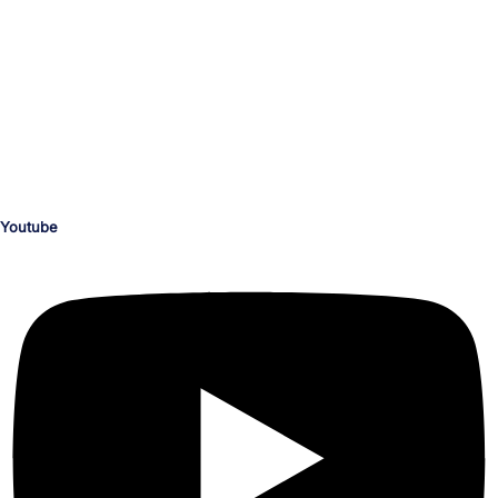
Dein Medien-Campus
unserTRAINING.de
Ihr zuverlässiger und kompetenter Partner für die Personalentwicklung
und deinen beruflichen Erfolg.
Schulungen nach Maß für die Bereiche KI, Medienproduktion, Grafik,
Illustration, Video, Animation, Barrierefreiheit, M365 und Office,
Programmierung, CAD, Konstruktion, Architektur, 3D, AR und VR.
Youtube