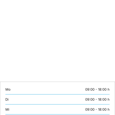
Kontakt
Sie können eine Schulung hier nicht finden? Wir stellen gerne
individuelle Inhalte maßgeschneidert zusammen. Oder wünschen Sie
ein individuelles Coaching? Lernen mit Erfolgsgarantie bei
unserTRAINING.de.
Wir sind von Montag bis Samstag erreichbar:
Telefon: +49 (0)30 558 72 445
Mobil: +49 (0)163 3843158
E-Mail:
info@unsertraining.de
Mo
09:00 - 18:00 h
Di
09:00 - 18:00 h
Mi
09:00 - 18:00 h