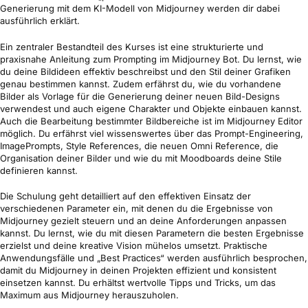
Generierung mit dem KI-Modell von Midjourney werden dir dabei
ausführlich erklärt.
Ein zentraler Bestandteil des Kurses ist eine strukturierte und
praxisnahe Anleitung zum Prompting im Midjourney Bot. Du lernst, wie
du deine Bildideen effektiv beschreibst und den Stil deiner Grafiken
genau bestimmen kannst. Zudem erfährst du, wie du vorhandene
Bilder als Vorlage für die Generierung deiner neuen Bild-Designs
verwendest und auch eigene Charakter und Objekte einbauen kannst.
Auch die Bearbeitung bestimmter Bildbereiche ist im Midjourney Editor
möglich. Du erfährst viel wissenswertes über das Prompt-Engineering,
ImagePrompts, Style References, die neuen Omni Reference, die
Organisation deiner Bilder und wie du mit Moodboards deine Stile
definieren kannst.
Die Schulung geht detailliert auf den effektiven Einsatz der
verschiedenen Parameter ein, mit denen du die Ergebnisse von
Midjourney gezielt steuern und an deine Anforderungen anpassen
kannst. Du lernst, wie du mit diesen Parametern die besten Ergebnisse
erzielst und deine kreative Vision mühelos umsetzt. Praktische
Anwendungsfälle und „Best Practices“ werden ausführlich besprochen,
damit du Midjourney in deinen Projekten effizient und konsistent
einsetzen kannst. Du erhältst wertvolle Tipps und Tricks, um das
Maximum aus Midjourney herauszuholen.