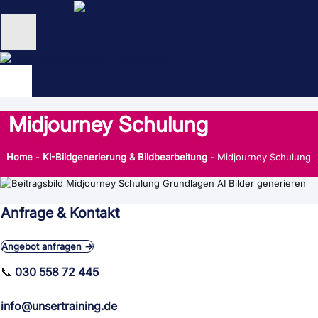
Zum
Inhalt
springen
Unternehmen
Schulungen
Midjourney Schulung
NEU: KI Schulungen
Home
-
KI-Bildgenerierung & Bildbearbeitung
-
Midjourney Schulung
unsertraining Blog
Anfrage & Kontakt
Angebot anfragen →
📞
030 558 72 445
info@unsertraining.de