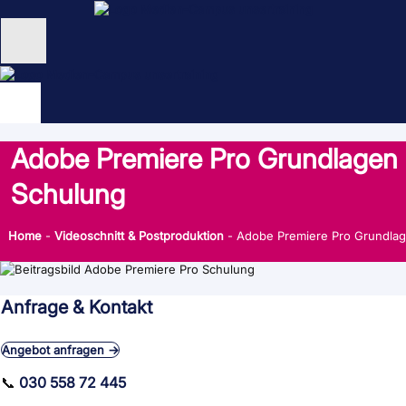
Zum
Inhalt
springen
Unternehmen
Schulungen
Adobe Premiere Pro Grundlagen
NEU: KI Schulungen
Schulung
unsertraining Blog
Home
-
Videoschnitt & Postproduktion
-
Adobe Premiere Pro Grundla
Anfrage & Kontakt
Angebot anfragen →
📞
030 558 72 445