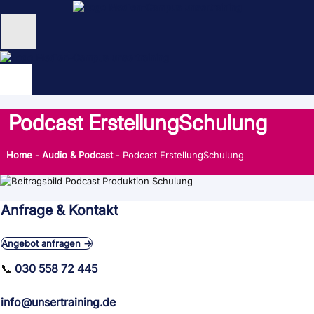
Zum
Inhalt
springen
Unternehmen
Schulungen
Podcast ErstellungSchulung
NEU: KI Schulungen
Home
-
Audio & Podcast
-
Podcast ErstellungSchulung
unsertraining Blog
Anfrage & Kontakt
Angebot anfragen →
📞
030 558 72 445
info@unsertraining.de