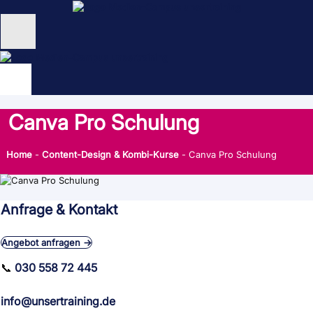
Zum
Inhalt
springen
Unternehmen
Schulungen
Canva Pro Schulung
NEU: KI Schulungen
Home
-
Content-Design & Kombi-Kurse
-
Canva Pro Schulung
unsertraining Blog
Anfrage & Kontakt
Angebot anfragen →
📞
030 558 72 445
info@unsertraining.de