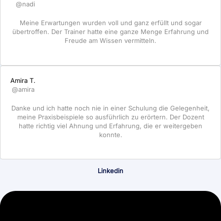
@nadi
Meine Erwartungen wurden voll und ganz erfüllt und sogar
übertroffen. Der Trainer hatte eine ganze Menge Erfahrung und
Freude am Wissen vermitteln.
Amira T.
@amira
Danke und ich hatte noch nie in einer Schulung die Gelegenheit,
meine Praxisbeispiele so ausführlich zu erörtern. Der Dozent
hatte richtig viel Ahnung und Erfahrung, die er weitergeben
konnte.
Linkedin