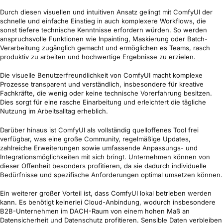
Durch diesen visuellen und intuitiven Ansatz gelingt mit ComfyUI der
schnelle und einfache Einstieg in auch komplexere Workflows, die
sonst tiefere technische Kenntnisse erfordern würden. So werden
anspruchsvolle Funktionen wie Inpainting, Maskierung oder Batch-
Verarbeitung zugänglich gemacht und ermöglichen es Teams, rasch
produktiv zu arbeiten und hochwertige Ergebnisse zu erzielen.
Die visuelle Benutzerfreundlichkeit von ComfyUI macht komplexe
Prozesse transparent und verständlich, insbesondere für kreative
Fachkräfte, die wenig oder keine technische Vorerfahrung besitzen.
Dies sorgt für eine rasche Einarbeitung und erleichtert die tägliche
Nutzung im Arbeitsalltag erheblich.
Darüber hinaus ist ComfyUI als vollständig quelloffenes Tool frei
verfügbar, was eine große Community, regelmäßige Updates,
zahlreiche Erweiterungen sowie umfassende Anpassungs- und
Integrationsmöglichkeiten mit sich bringt. Unternehmen können von
dieser Offenheit besonders profitieren, da sie dadurch individuelle
Bedürfnisse und spezifische Anforderungen optimal umsetzen können.
Ein weiterer großer Vorteil ist, dass ComfyUI lokal betrieben werden
kann. Es benötigt keinerlei Cloud-Anbindung, wodurch insbesondere
B2B-Unternehmen im DACH-Raum von einem hohen Maß an
Datensicherheit und Datenschutz profitieren. Sensible Daten verbleiben