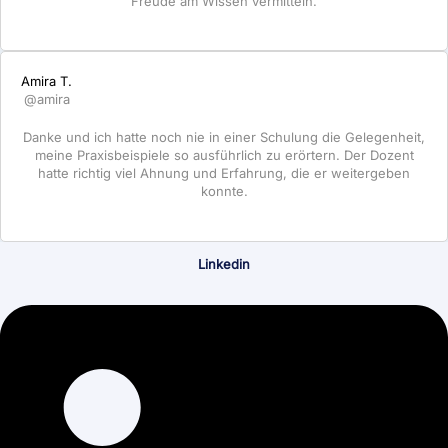
Freude am Wissen vermitteln.
Amira T.
@amira
Danke und ich hatte noch nie in einer Schulung die Gelegenheit,
meine Praxisbeispiele so ausführlich zu erörtern. Der Dozent
hatte richtig viel Ahnung und Erfahrung, die er weitergeben
konnte.
Linkedin