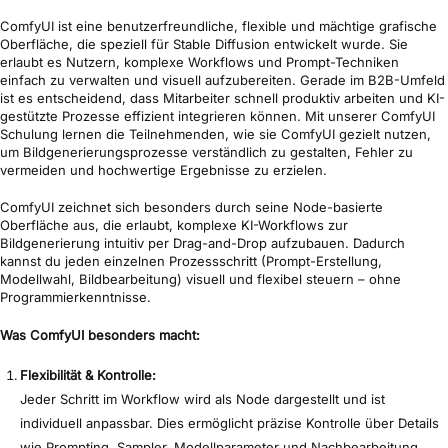
ComfyUI ist eine benutzerfreundliche, flexible und mächtige grafische
Oberfläche, die speziell für Stable Diffusion entwickelt wurde. Sie
erlaubt es Nutzern, komplexe Workflows und Prompt-Techniken
einfach zu verwalten und visuell aufzubereiten. Gerade im B2B-Umfeld
ist es entscheidend, dass Mitarbeiter schnell produktiv arbeiten und KI-
gestützte Prozesse effizient integrieren können. Mit unserer ComfyUI
Schulung lernen die Teilnehmenden, wie sie ComfyUI gezielt nutzen,
um Bildgenerierungsprozesse verständlich zu gestalten, Fehler zu
vermeiden und hochwertige Ergebnisse zu erzielen.
ComfyUI zeichnet sich besonders durch seine Node-basierte
Oberfläche aus, die erlaubt, komplexe KI-Workflows zur
Bildgenerierung intuitiv per Drag-and-Drop aufzubauen. Dadurch
kannst du jeden einzelnen Prozessschritt (Prompt-Erstellung,
Modellwahl, Bildbearbeitung) visuell und flexibel steuern – ohne
Programmierkenntnisse.
Was ComfyUI besonders macht:
Flexibilität & Kontrolle:
Jeder Schritt im Workflow wird als Node dargestellt und ist
individuell anpassbar. Dies ermöglicht präzise Kontrolle über Details
wie Prompting, Sampler, Modellparameter und Nachbearbeitung.