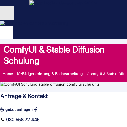
Zum
Inhalt
springen
Unternehmen
Schulungen
ComfyUI & Stable Diffusion
NEU: KI Schulungen
Schulung
unsertraining Blog
Home
-
KI-Bildgenerierung & Bildbearbeitung
-
ComfyUI & Stable Diff
Anfrage & Kontakt
Angebot anfragen →
📞
030 558 72 445