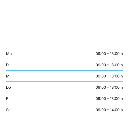
Wir sind von Montag bis Samstag erreichbar:
Telefon: +49 (0)30 558 72 445
Mobil: +49 (0)163 3843158
E-Mail:
info@unsertraining.de
Mo
09:00 - 18:00 h
Di
09:00 - 18:00 h
Mi
09:00 - 18:00 h
Do
09:00 - 18:00 h
Fr
09:00 - 18:00 h
Sa
09:00 - 14:00 h