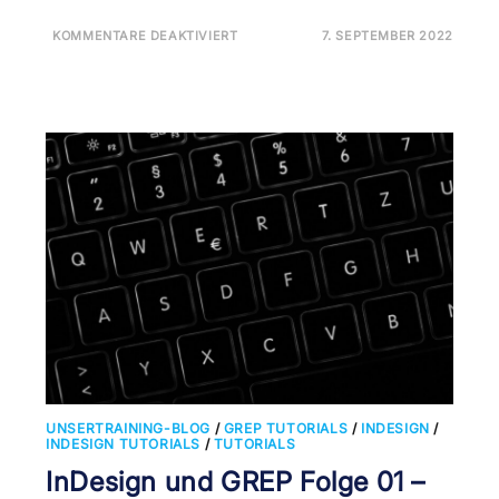
FÜR
KOMMENTARE DEAKTIVIERT
7. SEPTEMBER 2022
INDESIGN
UND
GREP
FOLGE
03
–
NÜTZLICHE
SKRIPTE
UNSERTRAINING-BLOG
/
GREP TUTORIALS
/
INDESIGN
/
INDESIGN TUTORIALS
/
TUTORIALS
InDesign und GREP Folge 01 –