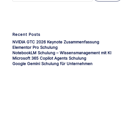
Wenn die Ergebnisse der automatischen Vervollständigung verfü
Recent Posts
NVIDIA GTC 2026 Keynote Zusammenfassung
Elementor Pro Schulung
NotebookLM Schulung – Wissensmanagement mit KI
Microsoft 365 Copilot Agents Schulung
Google Gemini Schulung für Unternehmen
Dein Medien-Campus
unserTRAINING.de
Ihr zuverlässiger und kompetenter Partner für die Personalentwicklung
und deinen beruflichen Erfolg.
Schulungen nach Maß für die Bereiche KI, Medienproduktion, Grafik,
Illustration, Video, Animation, Barrierefreiheit, M365 und Office,