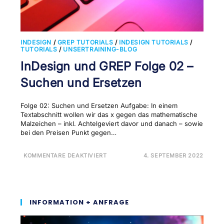
INDESIGN
/
GREP TUTORIALS
/
INDESIGN TUTORIALS
/
TUTORIALS
/
UNSERTRAINING-BLOG
InDesign und GREP Folge 02 –
Suchen und Ersetzen
Folge 02: Suchen und Ersetzen Aufgabe: In einem
Textabschnitt wollen wir das x gegen das mathematische
Malzeichen – inkl. Achtelgeviert davor und danach – sowie
bei den Preisen Punkt gegen…
FÜR
KOMMENTARE DEAKTIVIERT
4. SEPTEMBER 2022
INDESIGN
UND
GREP
FOLGE
02
–
SUCHEN
INFORMATION + ANFRAGE
UND
ERSETZEN