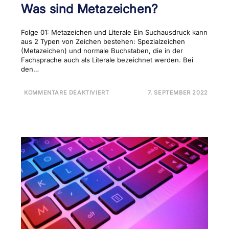
Was sind Metazeichen?
Folge 01: Metazeichen und Literale Ein Suchausdruck kann
aus 2 Typen von Zeichen bestehen: Spezialzeichen
(Metazeichen) und normale Buchstaben, die in der
Fachsprache auch als Literale bezeichnet werden. Bei
den…
FÜR
KOMMENTARE DEAKTIVIERT
7. SEPTEMBER 2022
INDESIGN
UND
GREP
FOLGE
01
–
WAS
SIND
METAZEICHEN?