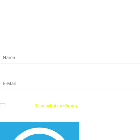
Newsletter
Bleiben Sie mit unserem Newsletter auf dem Laufenden. Wir versorgen
Sie mit aktuellen News und neuen Kursinhalten zu den Themen KI,
Adobe, Grafik und Design, 3D, Gaming, Webentwicklung und mehr.
Einfach hier anmelden:
Name
E-Mail
Datenschutz
Ich habe die
Datenschutzerklärung
gelesen und bin damit
einverstanden