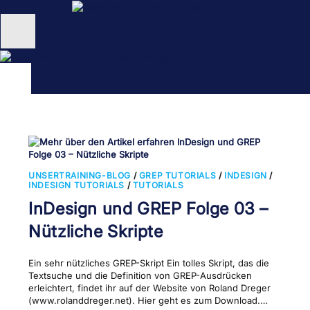
Zum
Inhalt
springen
Unternehmen
Schulungen
NEU: KI Schulungen
unsertraining Blog
UNSERTRAINING-BLOG
/
GREP TUTORIALS
/
INDESIGN
/
INDESIGN TUTORIALS
/
TUTORIALS
InDesign und GREP Folge 03 –
Nützliche Skripte
Ein sehr nützliches GREP-Skript Ein tolles Skript, das die
Textsuche und die Definition von GREP-Ausdrücken
erleichtert, findet ihr auf der Website von Roland Dreger
(www.rolanddreger.net). Hier geht es zum Download.…