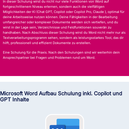
In dieser Schulung wirst du nicht nur viele Funktionen von Word auf
fortgeschrittenem Niveau erlernen, sondern auch die vielfältigen
Möglichkeiten der KI (Chat GPT, Copilot oder Copilot Pro, Claude ), optimal für
deine Arbeitsweise nutzen können. Deine Fähigkeiten in der Bearbeitung
umfangreicher oder komplexer Dokumente werden sich vertiefen, und du
wirst in der Lage sein, Verzeichnisse und Feldfunktionen souverän zu
handhaben. Nach Abschluss dieser Schulung wirst du Word nicht mehr nur als
Textverarbeitungsprogramm sehen, sondern als leistungsstarkes Tool, das dir
hilft, professionell und effizient Dokumente zu erstellen.
Eine Schulung für die Praxis. Nach den Schulungen sind wir weiterhin dein
Ansprechpartner bei Fragen und Problemen rund um Word.
Microsoft Word Aufbau Schulung inkl. Copilot und
GPT Inhalte