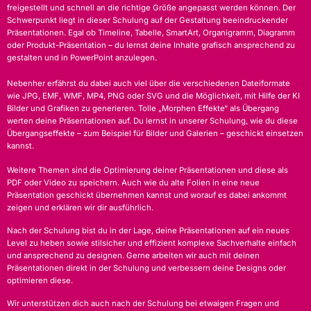
freigestellt und schnell an die richtige Größe angepasst werden können. Der
Schwerpunkt liegt in dieser Schulung auf der Gestaltung beeindruckender
Präsentationen. Egal ob Timeline, Tabelle, SmartArt, Organigramm, Diagramm
oder Produkt-Präsentation – du lernst deine Inhalte grafisch ansprechend zu
gestalten und in PowerPoint anzulegen.
Nebenher erfährst du dabei auch viel über die verschiedenen Dateiformate
wie JPG, EMF, WMF, MP4, PNG oder SVG und die Möglichkeit, mit Hilfe der KI
Bilder und Grafiken zu generieren. Tolle „Morphen Effekte“ als Übergang
werten deine Präsentationen auf. Du lernst in unserer Schulung, wie du diese
Übergangseffekte – zum Beispiel für Bilder und Galerien – geschickt einsetzen
kannst.
Weitere Themen sind die Optimierung deiner Präsentationen und diese als
PDF oder Video zu speichern. Auch wie du alte Folien in eine neue
Präsentation geschickt übernehmen kannst und worauf es dabei ankommt
zeigen und erklären wir dir ausführlich.
Nach der Schulung bist du in der Lage, deine Präsentationen auf ein neues
Level zu heben sowie stilsicher und effizient komplexe Sachverhalte einfach
und ansprechend zu designen. Gerne arbeiten wir auch mit deinen
Präsentationen direkt in der Schulung und verbessern deine Designs oder
optimieren diese.
Wir unterstützen dich auch nach der Schulung bei etwaigen Fragen und