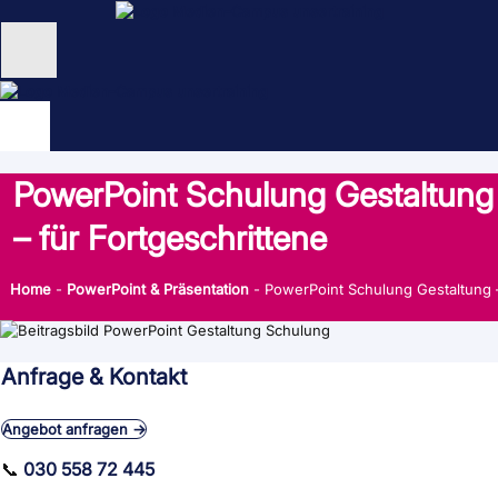
Zum
Inhalt
springen
Unternehmen
Schulungen
PowerPoint Schulung Gestaltung
NEU: KI Schulungen
– für Fortgeschrittene
unsertraining Blog
Home
-
PowerPoint & Präsentation
-
PowerPoint Schulung Gestaltung –
Anfrage & Kontakt
Angebot anfragen →
📞
030 558 72 445