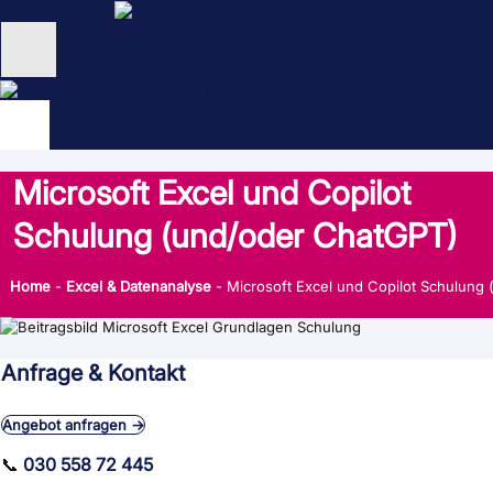
Zum
Inhalt
springen
Unternehmen
Schulungen
Microsoft Excel und Copilot
NEU: KI Schulungen
Schulung (und/oder ChatGPT)
unsertraining Blog
Home
-
Excel & Datenanalyse
-
Microsoft Excel und Copilot Schulung
Anfrage & Kontakt
Angebot anfragen →
📞
030 558 72 445