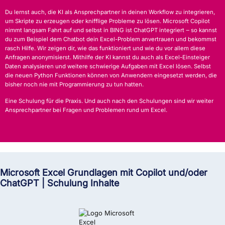
Du lernst auch, die KI als Ansprechpartner in deinen Workflow zu integrieren,
um Skripte zu erzeugen oder knifflige Probleme zu lösen. Microsoft Copilot
nimmt langsam Fahrt auf und selbst in BING ist ChatGPT integriert ‒ so kannst
du zum Beispiel dem Chatbot dein Excel-Problem anvertrauen und bekommst
rasch Hilfe. Wir zeigen dir, wie das funktioniert und wie du vor allem diese
Anfragen anonymisierst. Mithilfe der KI kannst du auch als Excel-Einsteiger
Daten analysieren und weitere schwierige Aufgaben mit Excel lösen. Selbst
die neuen Python Funktionen können von Anwendern eingesetzt werden, die
bisher noch nie mit Programmierung zu tun hatten.
Eine Schulung für die Praxis. Und auch nach den Schulungen sind wir weiter
Ansprechpartner bei Fragen und Problemen rund um Excel.
Microsoft Excel Grundlagen mit Copilot und/oder
ChatGPT | Schulung Inhalte