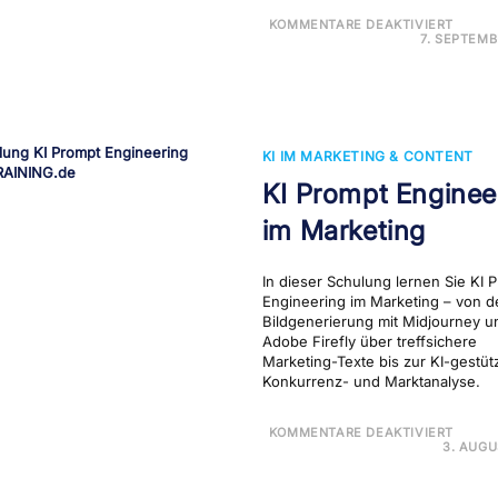
FÜR
KOMMENTARE DEAKTIVIERT
NAN
7. SEPTEMB
BAN
2
SCH
KI IM MARKETING & CONTENT
KI Prompt Enginee
im Marketing
In dieser Schulung lernen Sie KI 
Engineering im Marketing – von d
Bildgenerierung mit Midjourney u
Adobe Firefly über treffsichere
Marketing-Texte bis zur KI-gestüt
Konkurrenz- und Marktanalyse.
FÜR
KOMMENTARE DEAKTIVIERT
KI
3. AUGU
PRO
ENGI
IM