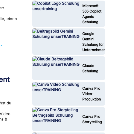
Microsoft
an.
365 Copilot
Agents
te, einen
Schulung
Google
Gemini
Schulung für
I-
Unternehmen
Claude
Schulung
ent
Canva Pro
Video-
Produktion
hst du
/Video-
Canva Pro
ms &
Storytelling