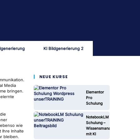
ldgenerierung
KI Bildgenerierung 2
NEUE KURSE
mmunikation.
al Media
mme bringen.
Elementor
elernte
Pro
Schulung
die
NotebookLM
ener
Schulung –
) ebenso wie
Wissensmanagement
Ihre Inhalte
mit KI
r bleiben.