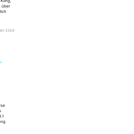
 Kling,
 über
lich
MAI 2026
O
ELLUNG
ULUNG
I-
Use
s
.1
ung