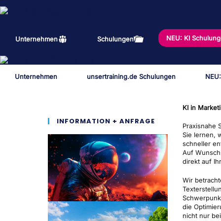
Zum
Inhalt
springen
NEU: KI Schulun
Unternehmen
Schulungen
Unternehmen
unsertraining.de Schulungen
NEU:
KI in Market
INFORMATION + ANFRAGE
Praxisnahe 
Sie lernen, 
schneller en
Auf Wunsch 
direkt auf I
Wir betrach
Texterstellu
Schwerpunkt
die Optimier
nicht nur be