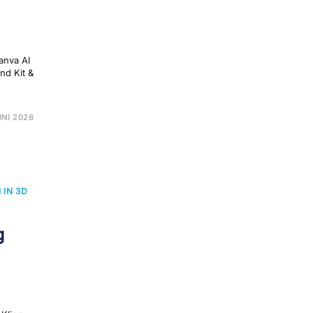
anva AI
nd Kit &
UNI 2026
VA
TIONEN
I IN 3D
g