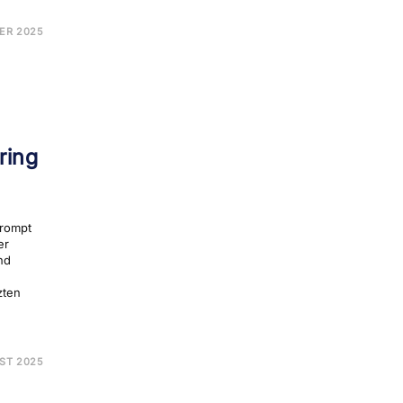
O
ER 2025
ANA
ULUNG
ring
Prompt
er
nd
zten
ST 2025
MPT
NEERING