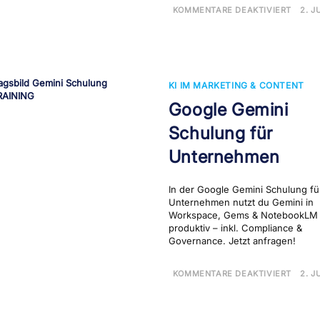
FÜR
KOMMENTARE DEAKTIVIERT
2. J
NOT
SCH
–
WIS
MIT
KI
KI IM MARKETING & CONTENT
Google Gemini
Schulung für
Unternehmen
In der Google Gemini Schulung fü
Unternehmen nutzt du Gemini in
Workspace, Gems & NotebookLM
produktiv – inkl. Compliance &
Governance. Jetzt anfragen!
FÜR
KOMMENTARE DEAKTIVIERT
2. J
GOO
GEMI
SCH
FÜR
UNT