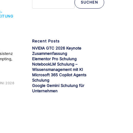
SUCHEN
Wenn die Ergebnisse der automatischen Vervollständi
I-
EITUNG
Recent Posts
NVIDIA GTC 2026 Keynote
sistenz
Zusammenfassung
mpting,
Elementor Pro Schulung
NotebookLM Schulung –
Wissensmanagement mit KI
Microsoft 365 Copilot Agents
Schulung
UNI 2026
Google Gemini Schulung für
DE
ULUNG
Unternehmen