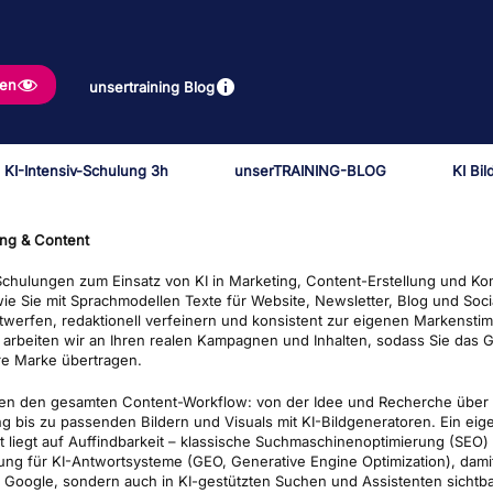
gen
unsertraining Blog
 KI-Intensiv-Schulung 3h
unserTRAINING-BLOG
KI Bi
ing & Content
Schulungen zum Einsatz von KI in Marketing, Content-Erstellung und Ko
wie Sie mit Sprachmodellen Texte für Website, Newsletter, Blog und Soci
twerfen, redaktionell verfeinern und konsistent zur eigenen Markensti
arbeiten wir an Ihren realen Kampagnen und Inhalten, sodass Sie das G
hre Marke übertragen.
ten den gesamten Content-Workflow: von der Idee und Recherche über 
ng bis zu passenden Bildern und Visuals mit KI-Bildgeneratoren. Ein eig
 liegt auf Auffindbarkeit – klassische Suchmaschinenoptimierung (SEO
ung für KI-Antwortsysteme (GEO, Generative Engine Optimization), damit 
i Google, sondern auch in KI-gestützten Suchen und Assistenten sichtba