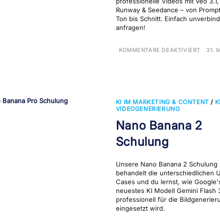
professionelle Videos mit Veo 3.1,
Runway & Seedance – von Prompt
Ton bis Schnitt. Einfach unverbind
anfragen!
FÜR
KOMMENTARE DEAKTIVIERT
31. 
KI-
VIDE
ERST
SCH
KI IM MARKETING & CONTENT
/
K
VIDEOGENERIERUNG
Nano Banana 2
Schulung
Unsere Nano Banana 2 Schulung
behandelt die unterschiedlichen 
Cases und du lernst, wie Google'
neuestes KI Modell Gemini Flash 3
professionell für die Bildgenerier
eingesetzt wird.