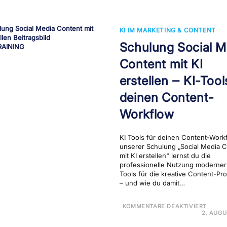
MARK
KI IM MARKETING & CONTENT
Schulung Social M
Content mit KI
erstellen ‒ KI-Tool
deinen Content-
Workflow
KI Tools für deinen Content-Work
unserer Schulung „Social Media C
mit KI erstellen" lernst du die
professionelle Nutzung moderner
Tools für die kreative Content-Pr
– und wie du damit…
FÜR
KOMMENTARE DEAKTIVIERT
SCH
2. AUGU
SOCI
MEDI