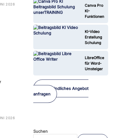
UNI 2026
Canva Pro
EBOOKLM
KI-
ULUNG
Funktionen
SENSMANAGEMENT
KI-Video
Erstellung
Schulung
LibreOffice
für Word-
Umsteiger
r
Unverbindliches Angebot
anfragen
UNI 2026
GLE
NI
ULUNG
Suchen
ERNEHMEN