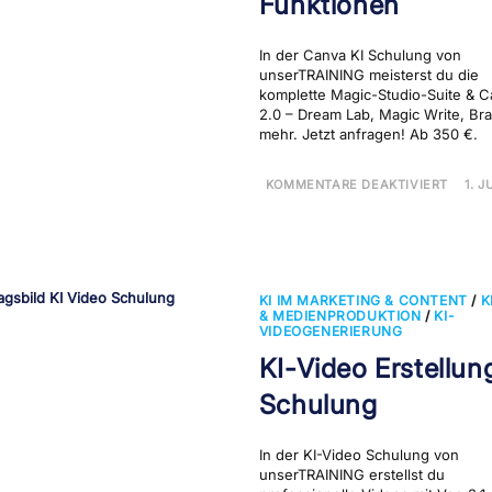
Funktionen
In der Canva KI Schulung von
unserTRAINING meisterst du die
komplette Magic-Studio-Suite & C
2.0 – Dream Lab, Magic Write, Bra
mehr. Jetzt anfragen! Ab 350 €.
FÜR
KOMMENTARE DEAKTIVIERT
1. J
CAN
PRO
KI-
FUNK
KI IM MARKETING & CONTENT
/
K
& MEDIENPRODUKTION
/
KI-
VIDEOGENERIERUNG
KI-Video Erstellun
Schulung
In der KI-Video Schulung von
unserTRAINING erstellst du