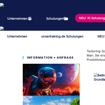
Zum
Inhalt
springen
NEU: KI Schulun
Unternehmen
Schulungen
Unternehmen
unsertraining.de Schulungen
NEU:
Texturing-S
Mari. Sie er
INFORMATION + ANFRAGE
Produktvisu