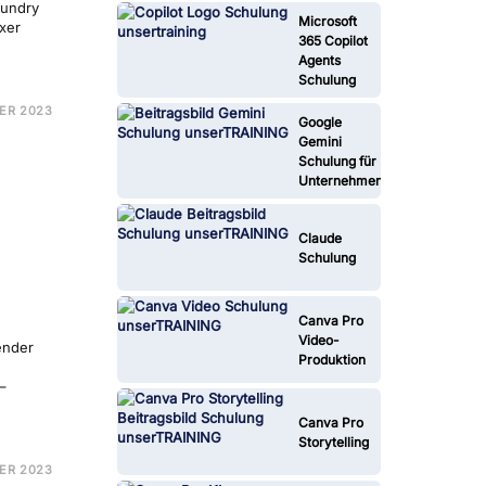
oundry
Microsoft
xer
365 Copilot
Agents
Schulung
NDRY
ER 2023
Google
ULUNG
Gemini
Schulung für
Unternehmen
Claude
Schulung
Canva Pro
Video-
ender
Produktion
–
Canva Pro
Storytelling
E
ER 2023
TANCE