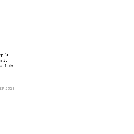
ULUNG
g: Du
en zu
 auf ein
E
BER 2023
TANCE
TER
ULUNG