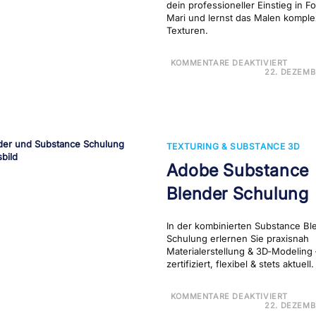
dein professioneller Einstieg in F
Mari und lernst das Malen komple
Texturen.
FÜR
KOMMENTARE DEAKTIVIERT
FOU
22. DEZEMB
MARI
SCH
TEXTURING & SUBSTANCE 3D
Adobe Substance
Blender Schulung
In der kombinierten Substance Bl
Schulung erlernen Sie praxisnah
Materialerstellung & 3D‑Modeling 
zertifiziert, flexibel & stets aktuell.
FÜR
KOMMENTARE DEAKTIVIERT
ADOB
22. DEZEMB
SUBS