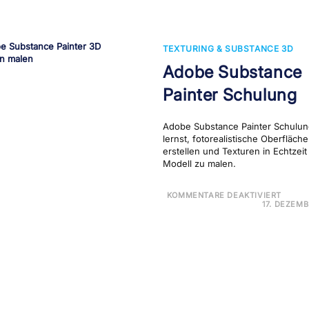
SCH
TEXTURING & SUBSTANCE 3D
Adobe Substance
Painter Schulung
Adobe Substance Painter Schulun
lernst, fotorealistische Oberfläch
erstellen und Texturen in Echtzeit
Modell zu malen.
FÜR
KOMMENTARE DEAKTIVIERT
ADOB
17. DEZEM
SUBS
PAIN
SCH