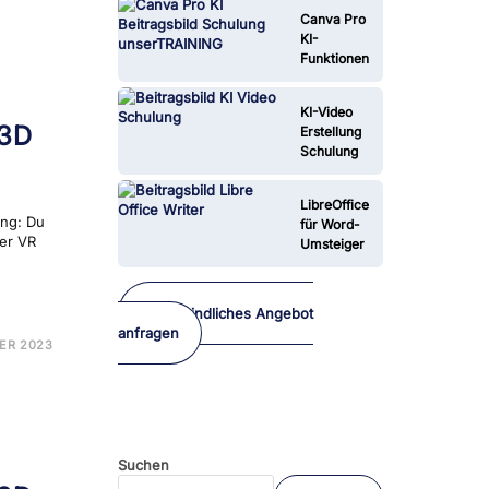
DER
Canva Pro
ULUNG
KI-
Funktionen
KI-Video
 3D
Erstellung
Schulung
LibreOffice
ng: Du
für Word-
der VR
Umsteiger
Unverbindliches Angebot
anfragen
E
ER 2023
TANCE
LER
ULUNG
Suchen