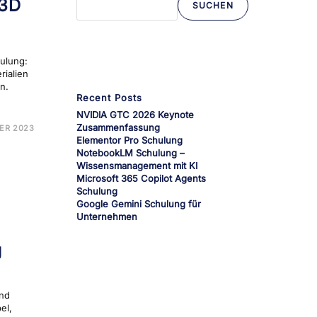
 3D
SUCHEN
Wenn die Ergebnisse der automatischen Vervollständi
ulung:
rialien
n.
Recent Posts
NVIDIA GTC 2026 Keynote
E
Zusammenfassung
ER 2023
TANCE
Elementor Pro Schulung
NotebookLM Schulung –
LER
ULUNG
Wissensmanagement mit KI
Microsoft 365 Copilot Agents
Schulung
Google Gemini Schulung für
Unternehmen
g
und
el,