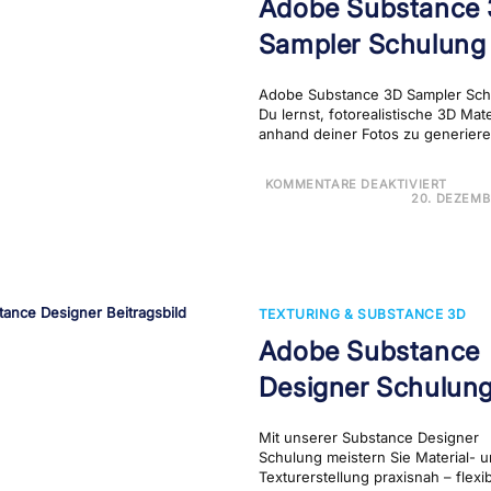
Adobe Substance
Sampler Schulung
Adobe Substance 3D Sampler Sch
Du lernst, fotorealistische 3D Mate
anhand deiner Fotos zu generiere
FÜR
KOMMENTARE DEAKTIVIERT
ADOB
20. DEZEMB
SUBS
3D
SAMP
SCH
TEXTURING & SUBSTANCE 3D
Adobe Substance
Designer Schulun
Mit unserer Substance Designer
Schulung meistern Sie Material- 
Texturerstellung praxisnah – flexib