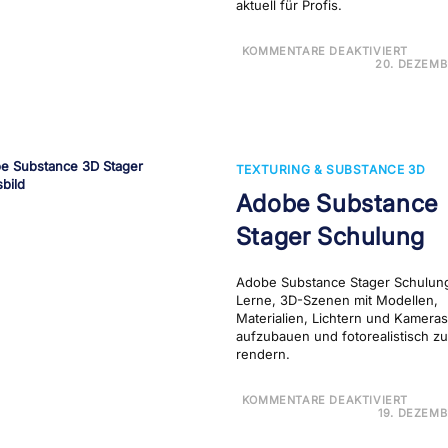
aktuell für Profis.
FÜR
KOMMENTARE DEAKTIVIERT
ADOB
20. DEZEMB
SUBS
DESI
SCH
TEXTURING & SUBSTANCE 3D
Adobe Substance
Stager Schulung
Adobe Substance Stager Schulun
Lerne, 3D-Szenen mit Modellen,
Materialien, Lichtern und Kameras
aufzubauen und fotorealistisch zu
rendern.
FÜR
KOMMENTARE DEAKTIVIERT
ADOB
19. DEZEMB
SUBS
STAG