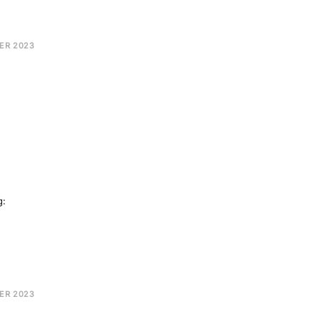
E
ER 2023
TANCE
GNER
ULUNG
g:
E
ER 2023
TANCE
ER