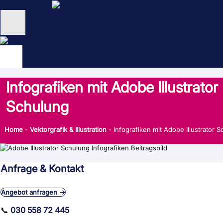
Zum
Inhalt
springen
Unternehmen
Schulungen
Infografiken mit Adobe Illustrator
NEU: KI Schulungen
Schulung
unsertraining Blog
Home
-
Vektorgrafik & Illustration
-
Infografiken mit Adobe Illustrator 
Anfrage & Kontakt
Angebot anfragen →
📞
030 558 72 445