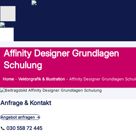
Zum
Inhalt
springen
Unternehmen
Schulungen
Affinity Designer Grundlagen
NEU: KI Schulungen
Schulung
unsertraining Blog
Home
-
Vektorgrafik & Illustration
-
Affinity Designer Grundlagen Schu
Anfrage & Kontakt
Angebot anfragen →
📞
030 558 72 445