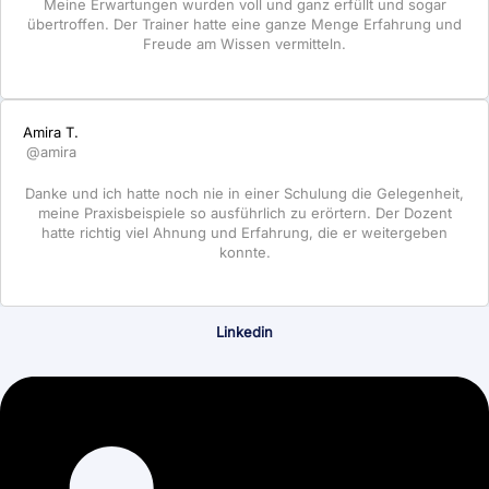
Meine Erwartungen wurden voll und ganz erfüllt und sogar
übertroffen. Der Trainer hatte eine ganze Menge Erfahrung und
Freude am Wissen vermitteln.
Amira T.
@amira
Danke und ich hatte noch nie in einer Schulung die Gelegenheit,
meine Praxisbeispiele so ausführlich zu erörtern. Der Dozent
hatte richtig viel Ahnung und Erfahrung, die er weitergeben
konnte.
Linkedin