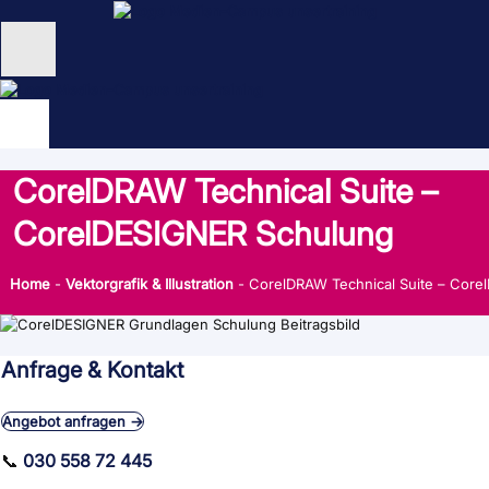
Zum
Inhalt
springen
Unternehmen
Schulungen
CorelDRAW Technical Suite –
NEU: KI Schulungen
CorelDESIGNER Schulung
unsertraining Blog
Home
-
Vektorgrafik & Illustration
-
CorelDRAW Technical Suite – Cor
Anfrage & Kontakt
Angebot anfragen →
📞
030 558 72 445