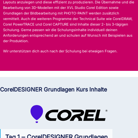
Layouts anzulegen und diese effizient zu produzieren. Die Übernahme und die
Bearbeitung von 3D-Modellen mit der XVL Studio Corel Edition sowie
Grundlagen der Bildbearbeitung mit PHOTO-PAINT werden zusätzlich
vermittelt. Auch die weiteren Programme der Technical Suite wie CorelDRAW,
Corel PowerTRACE und Corel CAPTURE sind Inhalte dieser 2- bis 3-tägigen
Schulung. Gerne passen wir die Schulungsinhalte individuell deinen
Anforderungen entsprechend an und schulen auf Wunsch mit Beispielen aus
der Produktion.
Wir unterstützen dich auch nach der Schulung bei etwaigen Fragen.
CorelDESIGNER Grundlagen Kurs Inhalte
Tag 1 ‒ CorelDESIGNER Grundlagen