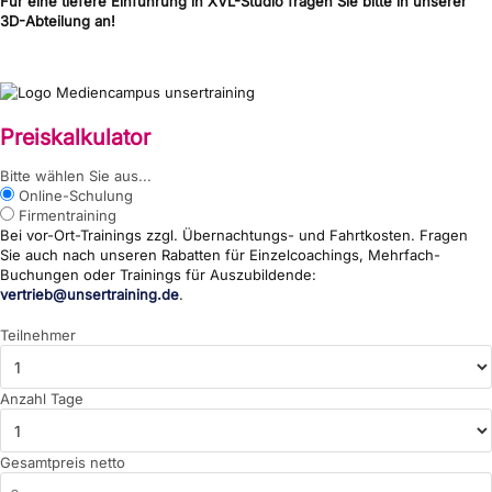
Für eine tiefere Einführung in XVL-Studio fragen Sie bitte in unserer
3D-Abteilung an!
Preiskalkulator
{wp:post_title}
Bitte wählen Sie aus...
Online-Schulung
Firmentraining
Bei vor-Ort-Trainings zzgl. Übernachtungs- und Fahrtkosten. Fragen
Sie auch nach unseren Rabatten für Einzelcoachings, Mehrfach-
Buchungen oder Trainings für Auszubildende:
vertrieb@unsertraining.de
.
Teilnehmer
Anzahl Tage
Gesamtpreis netto