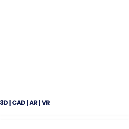
3D | CAD | AR | VR
# 3D, Gaming, Architektur, Konstruktion, VR und AR