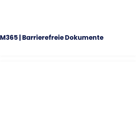
M365 | Barrierefreie Dokumente
# Agentur, Behörde, Behindertenbeauftragte, Office,
Kommunikationsdesign, Unternehmen