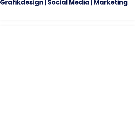
Grafikdesign | Social Media | Marketing
# Mediengestaltung, Illustration, Icon-/Logo-Design und Entwicklung,
Grafik, Marketing, Typografie, Layout