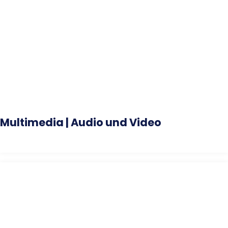
Multimedia | Audio und Video
# Fotografie, Mediengestaltung, Animation, Film, YouTube, Social-
Media, Podcast, Audio