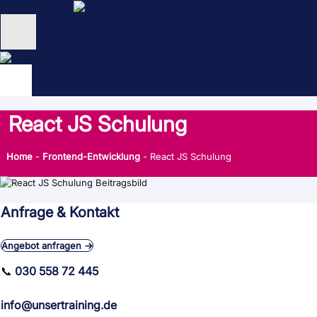
Zum
Inhalt
springen
Unternehmen
Schulungen
React JS Schulung
NEU: KI Schulungen
Home
-
Frontend-Entwicklung
-
React JS Schulung
unsertraining Blog
Anfrage & Kontakt
Angebot anfragen →
📞
030 558 72 445
info@unsertraining.de