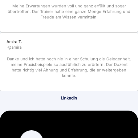
Meine Erwartungen wurden voll und ganz erfüllt und sogar
übertroffen. Der Trainer hatte eine ganze Menge Erfahrung und
Freude am Wissen vermitteln.
Amira T.
@amira
Danke und ich hatte noch nie in einer Schulung die Gelegenheit,
meine Praxisbeispiele so ausführlich zu erörtern. Der Dozent
hatte richtig viel Ahnung und Erfahrung, die er weitergeben
konnte.
Linkedin