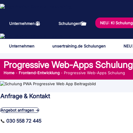
Zum
Inhalt
springen
NEU: KI Schulun
Unternehmen
Schulungen
Unternehmen
unsertraining.de Schulungen
NEU:
Progressive Web-Apps Schulung
Home
-
Frontend-Entwicklung
-
Progressive Web-Apps Schulung
Anfrage & Kontakt
Angebot anfragen →
📞
030 558 72 445