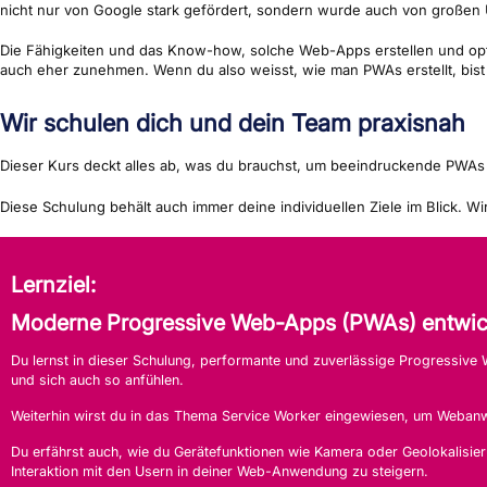
nicht nur von Google stark gefördert, sondern wurde auch von großen
Die Fähigkeiten und das Know-how, solche Web-Apps erstellen und opti
auch eher zunehmen. Wenn du also weisst, wie man PWAs erstellt, bist d
Wir schulen dich und dein Team praxisnah
Dieser Kurs deckt alles ab, was du brauchst, um beeindruckende PWAs 
Diese Schulung behält auch immer deine individuellen Ziele im Blick. Wi
Lernziel:
Moderne Progressive Web-Apps (PWAs) entwic
Du lernst in dieser Schulung, performante und zuverlässige Progressi
und sich auch so anfühlen.
Weiterhin wirst du in das Thema Service Worker eingewiesen, um Webanwen
Du erfährst auch, wie du Gerätefunktionen wie Kamera oder Geolokalisie
Interaktion mit den Usern in deiner Web-Anwendung zu steigern.