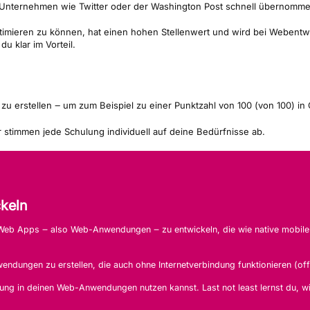
 Unternehmen wie Twitter oder der Washington Post schnell übernomme
mieren zu können, hat einen hohen Stellenwert und wird bei Webentwick
u klar im Vorteil.
zu erstellen ‒ um zum Beispiel zu einer Punktzahl von 100 (von 100) i
r stimmen jede Schulung individuell auf deine Bedürfnisse ab.
keln
ve Web Apps ‒ also Web-Anwendungen ‒ zu entwickeln, die wie native mobi
dungen zu erstellen, die auch ohne Internetverbindung funktionieren (offli
rung in deinen Web-Anwendungen nutzen kannst. Last not least lernst du,