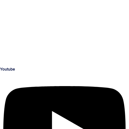
Dein Medien-Campus
unserTRAINING.de
Ihr zuverlässiger und kompetenter Partner für die Personalentwicklung
und deinen beruflichen Erfolg.
Schulungen nach Maß für die Bereiche KI, Medienproduktion, Grafik,
Illustration, Video, Animation, Barrierefreiheit, M365 und Office,
Programmierung, CAD, Konstruktion, Architektur, 3D, AR und VR.
Youtube