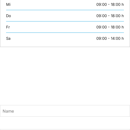
Mi
09:00 - 18:00 h
Do
09:00 - 18:00 h
Fr
09:00 - 18:00 h
Sa
09:00 - 14:00 h
Newsletter
Bleiben Sie mit unserem Newsletter auf dem Laufenden. Wir versorgen
Sie mit aktuellen News und neuen Kursinhalten zu den Themen KI,
Adobe, Grafik und Design, 3D, Gaming, Webentwicklung und mehr.
Einfach hier anmelden:
Name
E-Mail