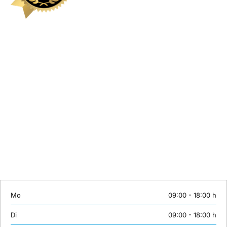
Kontakt
Sie können eine Schulung hier nicht finden? Wir stellen gerne
individuelle Inhalte maßgeschneidert zusammen. Oder wünschen Sie
ein individuelles Coaching? Lernen mit Erfolgsgarantie bei
unserTRAINING.de.
Wir sind von Montag bis Samstag erreichbar:
Telefon: +49 (0)30 558 72 445
Mobil: +49 (0)163 3843158
E-Mail:
info@unsertraining.de
Mo
09:00 - 18:00 h
Di
09:00 - 18:00 h