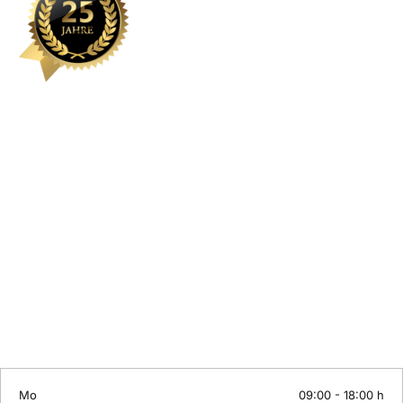
Kontakt
Sie können eine Schulung hier nicht finden? Wir stellen gerne
individuelle Inhalte maßgeschneidert zusammen. Oder wünschen Sie
ein individuelles Coaching? Lernen mit Erfolgsgarantie bei
unserTRAINING.de.
Wir sind von Montag bis Samstag erreichbar:
Telefon: +49 (0)30 558 72 445
Mobil: +49 (0)163 3843158
E-Mail:
info@unsertraining.de
Mo
09:00 - 18:00 h