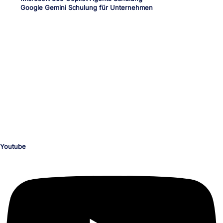
Google Gemini Schulung für Unternehmen
Dein Medien-Campus
unserTRAINING.de
Ihr zuverlässiger und kompetenter Partner für die Personalentwicklung
und deinen beruflichen Erfolg.
Schulungen nach Maß für die Bereiche KI, Medienproduktion, Grafik,
Illustration, Video, Animation, Barrierefreiheit, M365 und Office,
Programmierung, CAD, Konstruktion, Architektur, 3D, AR und VR.
Youtube