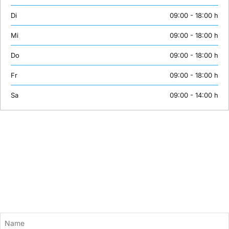
Di
09:00 - 18:00 h
Mi
09:00 - 18:00 h
Do
09:00 - 18:00 h
Fr
09:00 - 18:00 h
Sa
09:00 - 14:00 h
Newsletter
Bleiben Sie mit unserem Newsletter auf dem Laufenden. Wir versorgen
Sie mit aktuellen News und neuen Kursinhalten zu den Themen KI,
Adobe, Grafik und Design, 3D, Gaming, Webentwicklung und mehr.
Einfach hier anmelden:
Name