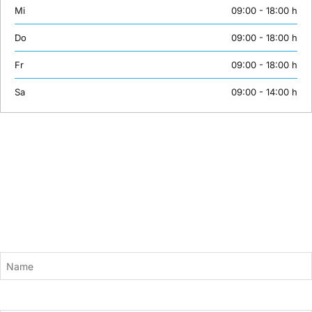
Mi
09:00 - 18:00 h
Do
09:00 - 18:00 h
Fr
09:00 - 18:00 h
Sa
09:00 - 14:00 h
Newsletter
Bleiben Sie mit unserem Newsletter auf dem Laufenden. Wir versorgen
Sie mit aktuellen News und neuen Kursinhalten zu den Themen KI,
Adobe, Grafik und Design, 3D, Gaming, Webentwicklung und mehr.
Einfach hier anmelden:
Name
E-Mail