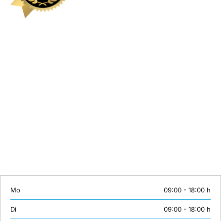
Kontakt
Sie können eine Schulung hier nicht finden? Wir stellen gerne
individuelle Inhalte maßgeschneidert zusammen. Oder wünschen Sie
ein individuelles Coaching? Lernen mit Erfolgsgarantie bei
unserTRAINING.de.
Wir sind von Montag bis Samstag erreichbar:
Telefon: +49 (0)30 558 72 445
Mobil: +49 (0)163 3843158
E-Mail:
info@unsertraining.de
Mo
09:00 - 18:00 h
Di
09:00 - 18:00 h