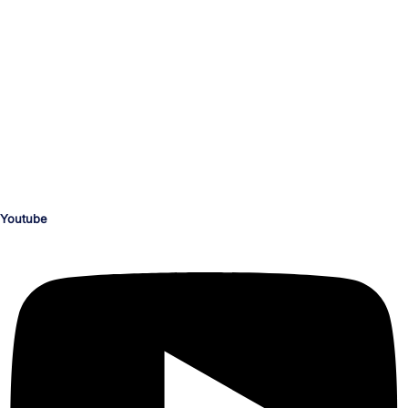
Dein Medien-Campus
unserTRAINING.de
Ihr zuverlässiger und kompetenter Partner für die Personalentwicklung
und deinen beruflichen Erfolg.
Schulungen nach Maß für die Bereiche KI, Medienproduktion, Grafik,
Illustration, Video, Animation, Barrierefreiheit, M365 und Office,
Programmierung, CAD, Konstruktion, Architektur, 3D, AR und VR.
Youtube