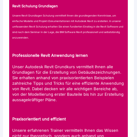
Revit Schulung Grundlagen
Unsere Revit Grundlagen Schulung vermittelt Ihnen die grundlegenden Kenntnisse, um
einfache Modelle und Projekt‑Dokumentationen mit Autodesk Revit zu erstellen. In unserer
umfassenden Revit Schulung erhalten Sie einen fundierten Einstieg in die Revit Software und
sind nach dem Seminar in der Lage, die BIM Software Revit professionell und selbstständig
anzuwenden.
Professionelle Revit Anwendung lernen
Unser Autodesk Revit Grundkurs vermittelt Ihnen alle
Grundlagen für die Erstellung von Gebäudezeichnungen.
Sie erhalten anhand von praxisorientierten Beispielen
zahlreiche Tipps und Tricks für eine effiziente Anwendung
von Revit. Dabei decken wir alle wichtigen Bereiche ab,
von der Modellierung erster Bauteile bis hin zur Erstellung
aussagekräftiger Pläne.
Praxisorientiert und effizient
Unsere erfahrenen Trainer vermitteln Ihnen das Wissen
nicht nur theoretisch, sondern auch anhand von