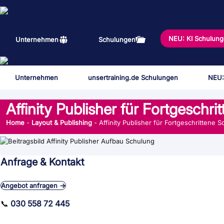
Zum
Inhalt
springen
NEU: KI Schulun
Unternehmen
Schulungen
Unternehmen
unsertraining.de Schulungen
NEU:
Affinity Publisher für Fortgeschr
Home
-
Layout & Publishing
-
Affinity Publisher für Fortgeschrittene 
Anfrage & Kontakt
Angebot anfragen →
📞
030 558 72 445