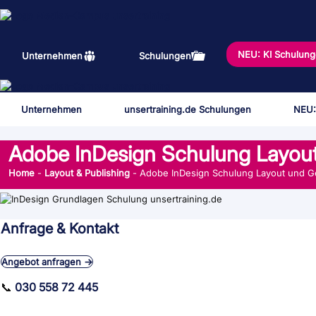
Zum
Inhalt
springen
NEU: KI Schulun
Unternehmen
Schulungen
Unternehmen
unsertraining.de Schulungen
NEU:
Adobe InDesign Schulung Layout
Home
-
Layout & Publishing
-
Adobe InDesign Schulung Layout und G
Anfrage & Kontakt
Angebot anfragen →
📞
030 558 72 445