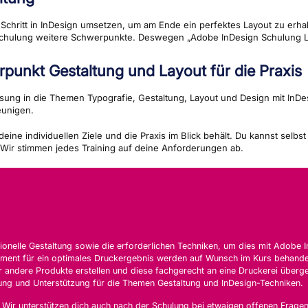
r Schritt in InDesign umsetzen, um am Ende ein perfektes Layout zu erha
 Schulung weitere Schwerpunkte. Deswegen „Adobe InDesign Schulung L
punkt Gestaltung und Layout für die Praxis
ung in die Themen Typografie, Gestaltung, Layout und Design mit InDesign
eunigen.
deine individuellen Ziele und die Praxis im Blick behält. Du kannst sel
. Wir stimmen jedes Training auf deine Anforderungen ab.
ssionelle Gestaltung sowie die erforderlichen Techniken, um dies mit Adob
ement für ein optimales Druckergebnis werden auf Wunsch im Kurs behande
r andere Produkte erstellen und diese fachgerecht an eine Druckerei überg
rung und Unterstützung für die Themen Gestaltung und InDesign-Techniken.
. Wir unterstützen dich auch nach der Schulung bei etwaigen offenen Frage