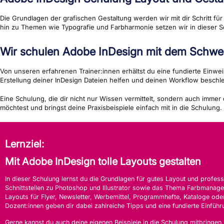
Die Grundlagen der grafischen Gestaltung werden wir mit dir Schritt fü
hin zu Themen wie Typografie und Farbharmonie setzen wir in dieser
Wir schulen Adobe InDesign mit dem Schwer
Von unseren erfahrenen Trainer:innen erhältst du eine fundierte Einweis
Erstellung deiner InDesign Dateien helfen und deinen Workflow beschl
Eine Schulung, die dir nicht nur Wissen vermittelt, sondern auch immer 
möchtest und bringst deine Praxisbeispiele einfach mit in die Schulung
Lernziel:
Mit Adobe InDesign tolle Layouts gestalten
In dieser Schulung lernst du die Grundlagen für gutes Layout und profe
Schnittstellen zu Photoshop und Illustrator sowie das Thema Farbmanag
Layouts für Flyer, Newsletter, Werbemittel, Programmhefte, Kataloge ode
Dozent:innen geben dir dabei zahlreiche Tipps und eine fundierte Einfüh
Gerne kannst du auch deine eigenen Beispiele in die Schulung mitbringen