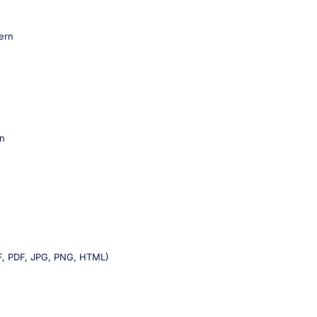
ern
en
TF, PDF, JPG, PNG, HTML)