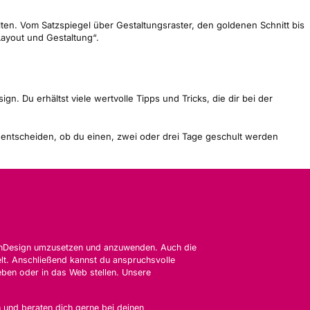
lten. Vom Satzspiegel über Gestaltungsraster, den goldenen Schnitt bis
ayout und Gestaltung“.
. Du erhältst viele wertvolle Tipps und Tricks, die dir bei der
bst entscheiden, ob du einen, zwei oder drei Tage geschult werden
e InDesign umzusetzen und anzuwenden. Auch die
lt. Anschließend kannst du anspruchsvolle
eben oder in das Web stellen. Unsere
n und beraten dich gerne bei deinen