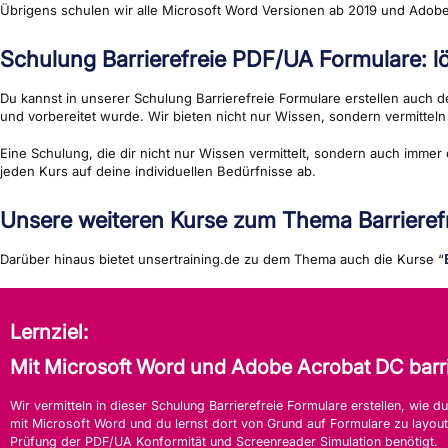
Übrigens schulen wir alle Microsoft Word Versionen ab 2019 und Adobe
Schulung Barrierefreie PDF/UA Formulare: lös
Du kannst in unserer Schulung Barrierefreie Formulare erstellen auch de
und vorbereitet wurde. Wir bieten nicht nur Wissen, sondern vermitte
Eine Schulung, die dir nicht nur Wissen vermittelt, sondern auch immer
jeden Kurs auf deine individuellen Bedürfnisse ab.
Unsere weiteren Kurse zum Thema Barrierefr
Darüber hinaus bietet unsertraining.de zu dem Thema auch die Kurse “
Lernziel:
Mit Microsoft Word und Adobe Acrobat DC barrie
Wir vermitteln in dieser Schulung Barrierefreie Formulare erstellen, wie 
mit Microsoft Word und du lernst dort von Grund auf Formulare zu layou
Prüfung der PDF/UA Konformität und Screenreader Simulation benötigt.