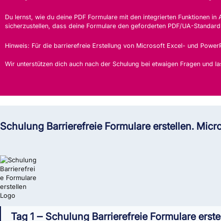
Du lernst, wie du deine PDF Formulare mit den integrierten Funktionen i
sicherzustellen, dass deine Formulare den geforderten PDF/UA-Standard 
Hinweis: Für die barrierefreie Erstellung von Microsoft Excel- und Power
Wir unterstützen dich auch nach der Schulung bei etwaigen Fragen und la
Schulung Barrierefreie Formulare erstellen. Mi
Tag 1 ‒ Schulung Barrierefreie Formulare ers