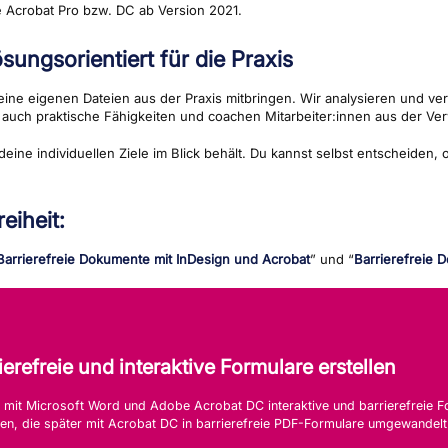
 Acrobat Pro bzw. DC ab Version 2021.
ungsorientiert für die Praxis
ine eigenen Dateien aus der Praxis mitbringen. Wir analysieren und verb
ln auch praktische Fähigkeiten und coachen Mitarbeiter:innen aus der 
 deine individuellen Ziele im Blick behält. Du kannst selbst entscheide
eiheit:
Barrierefreie Dokumente mit InDesign und Acrobat
” und “
Barrierefreie
refreie und interaktive Formulare erstellen
du mit Microsoft Word und Adobe Acrobat DC interaktive und barrierefreie Fo
ten, die später mit Acrobat DC in barrierefreie PDF-Formulare umgewandel