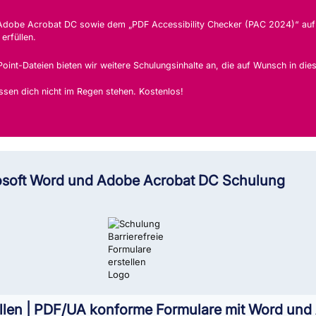
n Adobe Acrobat DC sowie dem „PDF Accessibility Checker (PAC 2024)“ auf 
erfüllen.
Point-Dateien bieten wir weitere Schulungsinhalte an, die auf Wunsch in di
ssen dich nicht im Regen stehen. Kostenlos!
crosoft Word und Adobe Acrobat DC Schulung
tellen | PDF/UA konforme Formulare mit Word und