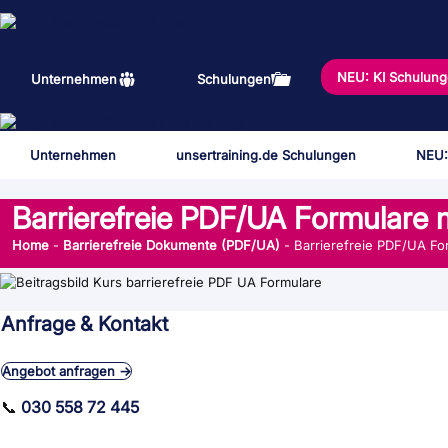
Zum
Inhalt
springen
NEU: KI Schulun
Unternehmen
Schulungen
Unternehmen
unsertraining.de Schulungen
NEU:
Barrierefreie PDF/UA Formulare 
Home
-
Barrierefreie Dokumente (PDF/UA)
-
Barrierefreie PDF/UA Fo
Anfrage & Kontakt
Angebot anfragen →
📞
030 558 72 445