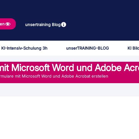
gen
unsertraining Blog
 KI-Intensiv-Schulung 3h
unserTRAINING-BLOG
KI Bi
mit Microsoft Word und Adobe Acro
rmulare mit Microsoft Word und Adobe Acrobat erstellen