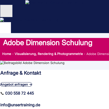
Zum
Inhalt
springen
Unternehmen
Schulungen
Adobe Dimension Schulung
NEU: KI Schulungen
Home
-
Visualisierung, Rendering & Photogrammetrie
-
Adobe Dimens
unsertraining Blog
Anfrage & Kontakt
Angebot anfragen →
📞
030 558 72 445
info@unsertraining.de