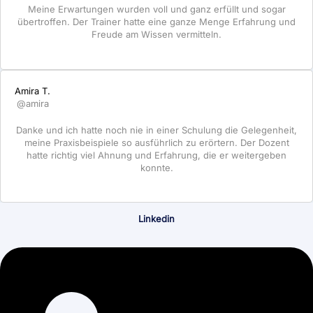
Meine Erwartungen wurden voll und ganz erfüllt und sogar
übertroffen. Der Trainer hatte eine ganze Menge Erfahrung und
Freude am Wissen vermitteln.
Amira T.
@amira
Danke und ich hatte noch nie in einer Schulung die Gelegenheit,
meine Praxisbeispiele so ausführlich zu erörtern. Der Dozent
hatte richtig viel Ahnung und Erfahrung, die er weitergeben
konnte.
Linkedin